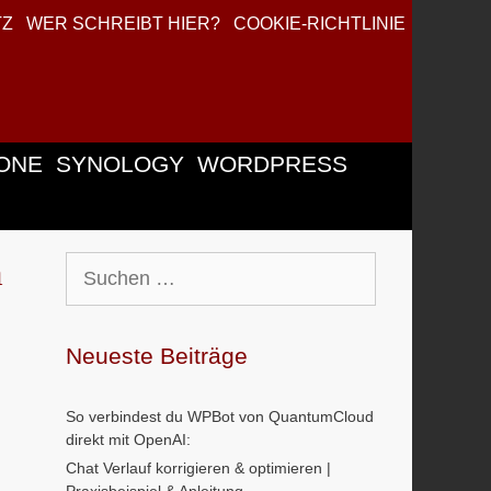
TZ
WER SCHREIBT HIER?
COOKIE-RICHTLINIE
ONE
SYNOLOGY
WORDPRESS
m
Suchen
nach:
Neueste Beiträge
So verbindest du WPBot von QuantumCloud
direkt mit OpenAI:
Chat Verlauf korrigieren & optimieren |