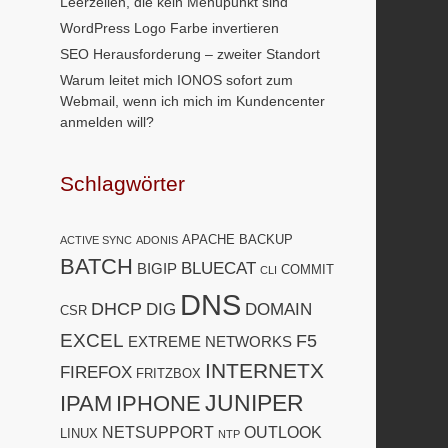
Leerzeilen, die kein Menüpunkt sind
WordPress Logo Farbe invertieren
SEO Herausforderung – zweiter Standort
Warum leitet mich IONOS sofort zum
Webmail, wenn ich mich im Kundencenter
anmelden will?
Schlagwörter
APACHE
BACKUP
ACTIVE SYNC
ADONIS
BATCH
BLUECAT
BIGIP
COMMIT
CLI
DNS
DHCP
DIG
DOMAIN
CSR
EXCEL
F5
EXTREME NETWORKS
INTERNETX
FIREFOX
FRITZBOX
JUNIPER
IPAM
IPHONE
NETSUPPORT
OUTLOOK
LINUX
NTP