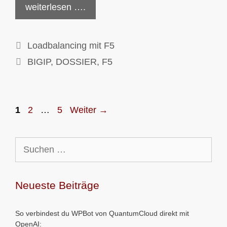
weiterlesen ….
Kategorien
Loadbalancing mit F5
Schlagwörter
BIGIP
,
DOSSIER
,
F5
Seite
Seite
Seite
1
2
…
5
Weiter
→
Suchen
nach:
Neueste Beiträge
So verbindest du WPBot von QuantumCloud direkt mit
OpenAI: