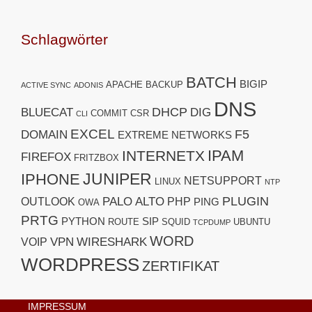
Schlagwörter
BATCH
BIGIP
APACHE
BACKUP
ACTIVE SYNC
ADONIS
DNS
DHCP
BLUECAT
DIG
COMMIT
CSR
CLI
EXCEL
F5
DOMAIN
EXTREME NETWORKS
IPAM
INTERNETX
FIREFOX
FRITZBOX
JUNIPER
IPHONE
NETSUPPORT
LINUX
NTP
PLUGIN
PALO ALTO
OUTLOOK
PHP
PING
OWA
PRTG
PYTHON
SIP
ROUTE
SQUID
UBUNTU
TCPDUMP
WORD
VPN
WIRESHARK
VOIP
WORDPRESS
ZERTIFIKAT
IMPRESSUM