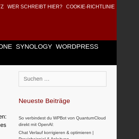
TZ
WER SCHREIBT HIER?
COOKIE-RICHTLINIE
ONE
SYNOLOGY
WORDPRESS
Suchen
nach:
Neueste Beiträge
en:
So verbindest du WPBot von QuantumCloud
mes
direkt mit OpenAI:
Chat Verlauf korrigieren & optimieren |