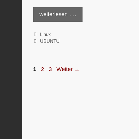
weiterlesen ….
Kategorien
Linux
Schlagwörter
UBUNTU
Seite
Seite
Seite
1
2
3
Weiter
→