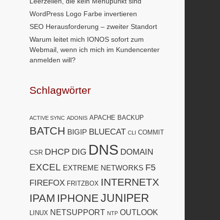
Leerzeilen, die kein Menüpunkt sind
WordPress Logo Farbe invertieren
SEO Herausforderung – zweiter Standort
Warum leitet mich IONOS sofort zum
Webmail, wenn ich mich im Kundencenter
anmelden will?
Schlagwörter
APACHE
BACKUP
ACTIVE SYNC
ADONIS
BATCH
BLUECAT
BIGIP
COMMIT
CLI
DNS
DHCP
DIG
DOMAIN
CSR
EXCEL
F5
EXTREME NETWORKS
INTERNETX
FIREFOX
FRITZBOX
JUNIPER
IPAM
IPHONE
NETSUPPORT
OUTLOOK
LINUX
NTP