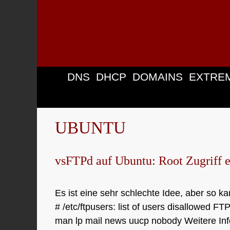
Zum
Inhalt
springen
DNS
DHCP
DOMAINS
EXTRE
UBUNTU
vsFTPd auf Ubuntu: Root Zugriff 
Es ist eine sehr schlechte Idee, aber so k
# /etc/ftpusers: list of users disallowed 
man lp mail news uucp nobody Weitere Infos