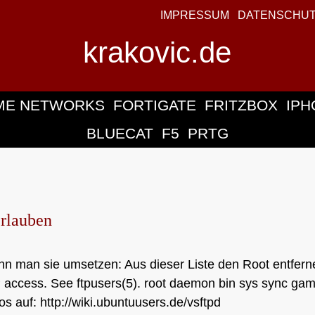
IMPRESSUM
DATENSCHU
krakovic.de
ME NETWORKS
FORTIGATE
FRITZBOX
IPH
BLUECAT
F5
PRTG
erlauben
ann man sie umsetzen: Aus dieser Liste den Root entfern
FTP access. See ftpusers(5). root daemon bin sys sync ga
 auf: http://wiki.ubuntuusers.de/vsftpd