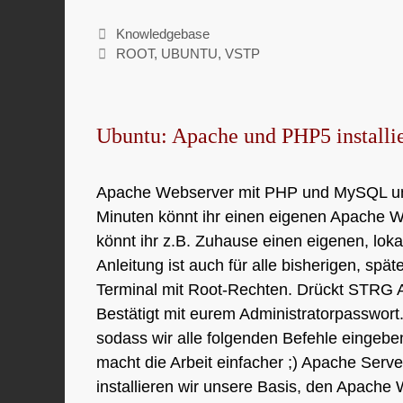
Kategorien
Knowledgebase
Schlagwörter
ROOT
,
UBUNTU
,
VSTP
Ubuntu: Apache und PHP5 installi
Apache Webserver mit PHP und MySQL unter
Minuten könnt ihr einen eigenen Apache 
könnt ihr z.B. Zuhause einen eigenen, lok
Anleitung ist auch für alle bisherigen, spä
Terminal mit Root-Rechten. Drückt STRG AL
Bestätigt mit eurem Administratorpasswort.
sodass wir alle folgenden Befehle eingeb
macht die Arbeit einfacher ;) Apache Server
installieren wir unsere Basis, den Apach