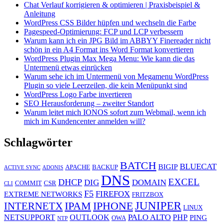
Chat Verlauf korrigieren & optimieren | Praxisbeispiel &
Anleitung
WordPress CSS Bilder hüpfen und wechseln die Farbe
Pagespeed-Optimierung: FCP und LCP verbessern
Warum kann ich ein JPG Bild im ABBYY Finereader nicht
schön in ein A4 Format ins Word Format konvertieren
WordPress Plugin Max Mega Menu: Wie kann die das
Untermenü etwas einrücken
Warum sehe ich im Untermenü von Megamenu WordPress
Plugin so viele Leerzeilen, die kein Menüpunkt sind
WordPress Logo Farbe invertieren
SEO Herausforderung – zweiter Standort
Warum leitet mich IONOS sofort zum Webmail, wenn ich
mich im Kundencenter anmelden will?
Schlagwörter
BATCH
BLUECAT
BIGIP
APACHE
BACKUP
ACTIVE SYNC
ADONIS
DNS
EXCEL
DHCP
DIG
DOMAIN
COMMIT
CSR
CLI
F5
FIREFOX
EXTREME NETWORKS
FRITZBOX
JUNIPER
IPAM
IPHONE
INTERNETX
LINUX
PALO ALTO
NETSUPPORT
OUTLOOK
PHP
PING
OWA
NTP