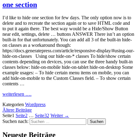
one section
I’d like to hide one section for few days. The only option now is to
delete and to recreate the section again or to save HTML code and
to put it again there. The best way would be a Hide/Show Button
near edit, settings, delete … buttons ANSWER There isn’t an option
built-in for that unfortunately. You can add all 3 of the built-in hide-
on classes as a workaround though:
https://docs.generatepress.com/article/responsive-display/#using-our-
hide-on-classes Using our hide-on-* classes To hide/show certain
contents depending on devices, you can use the three handy built-in
classes below: hide-on-mobile hide-on-tablet hide-on-desktop Some
example usages: – To hide certain menu items on mobile, you can
add hide-on-mobile to the Custom Classes field. – To show certain
contents …
weiterlesen ….
Kategorien
Wordpress
Ältere Beiträge
Seite
1
Seite
2
…
Seite
32
Weiter
→
Suchen nach:
Neueste Beiträge