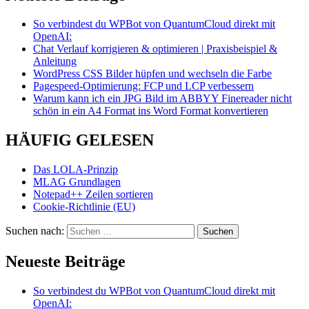
So verbindest du WPBot von QuantumCloud direkt mit
OpenAI:
Chat Verlauf korrigieren & optimieren | Praxisbeispiel &
Anleitung
WordPress CSS Bilder hüpfen und wechseln die Farbe
Pagespeed-Optimierung: FCP und LCP verbessern
Warum kann ich ein JPG Bild im ABBYY Finereader nicht
schön in ein A4 Format ins Word Format konvertieren
HÄUFIG GELESEN
Das LOLA-Prinzip
MLAG Grundlagen
Notepad++ Zeilen sortieren
Cookie-Richtlinie (EU)
Suchen nach:
Neueste Beiträge
So verbindest du WPBot von QuantumCloud direkt mit
OpenAI: