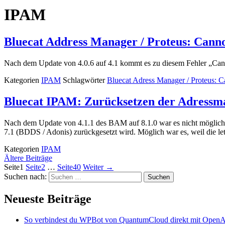
IPAM
Bluecat Address Manager / Proteus: Cann
Nach dem Update von 4.0.6 auf 4.1 kommt es zu diesem Fehler „Ca
Kategorien
IPAM
Schlagwörter
Bluecat Adress Manager / Proteus: 
Bluecat IPAM: Zurücksetzen der Adressma
Nach dem Update von 4.1.1 des BAM auf 8.1.0 war es nicht möglich,
7.1 (BDDS / Adonis) zurückgesetzt wird. Möglich war es, weil di
Kategorien
IPAM
Ältere Beiträge
Seite
1
Seite
2
…
Seite
40
Weiter
→
Suchen nach:
Neueste Beiträge
So verbindest du WPBot von QuantumCloud direkt mit OpenA