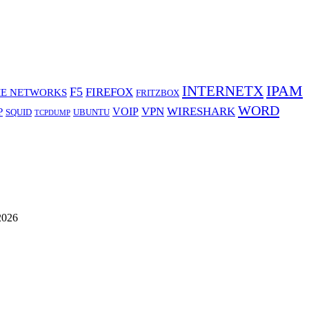
IPAM
INTERNETX
F5
FIREFOX
E NETWORKS
FRITZBOX
WORD
VPN
WIRESHARK
VOIP
P
SQUID
UBUNTU
TCPDUMP
2026