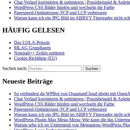
Chat Verlauf korrigieren & optimieren | Praxisbeispiel & Anlei
WordPress CSS Bilder hüpfen und wechseln die Farbe
Pagespeed-Optimierung: FCP und LCP verbessern
Warum kann ich ein JPG Bild im ABBYY Finereader nicht schö
HÄUFIG GELESEN
Das LOLA-Prinzip
MLAG Grundlagen
Notepad++ Zeilen sortieren
Cookie-Richtlinie (EU)
Suchen nach:
Neueste Beiträge
So verbindest du WPBot von QuantumCloud direkt mit OpenA
Chat Verlauf korrigieren & optimieren | Praxisbeispiel & Anlei
WordPress CSS Bilder hüpfen und wechseln die Farbe
Pagespeed-Optimierung: FCP und LCP verbessern
Warum kann ich ein JPG Bild im ABBYY Finereader nicht schö
WordPress Plugin Max Mega Menu: Wie kann die das Unterme
Warum sehe ich im Untermenü von Megamenu WordPress Plugin 