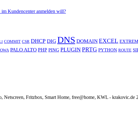
 im Kundencenter anmelden will?
DNS
EXCEL
DHCP
DIG
DOMAIN
EXTREM
COMMIT
CSR
LI
PRTG
PLUGIN
PALO ALTO
PHP
PING
PYTHON
SI
OWA
ROUTE
o, Netscreen, Fritzbox, Smart Home, free@home, KWL - krakovic.de 