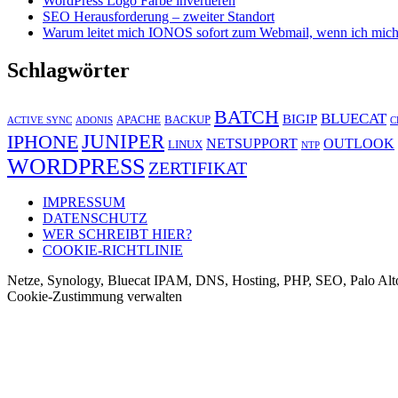
WordPress Logo Farbe invertieren
SEO Herausforderung – zweiter Standort
Warum leitet mich IONOS sofort zum Webmail, wenn ich mich
Schlagwörter
BATCH
BLUECAT
BIGIP
APACHE
BACKUP
ACTIVE SYNC
ADONIS
C
JUNIPER
IPHONE
NETSUPPORT
OUTLOOK
LINUX
NTP
WORDPRESS
ZERTIFIKAT
IMPRESSUM
DATENSCHUTZ
WER SCHREIBT HIER?
COOKIE-RICHTLINIE
Netze, Synology, Bluecat IPAM, DNS, Hosting, PHP, SEO, Palo Alt
Cookie-Zustimmung verwalten