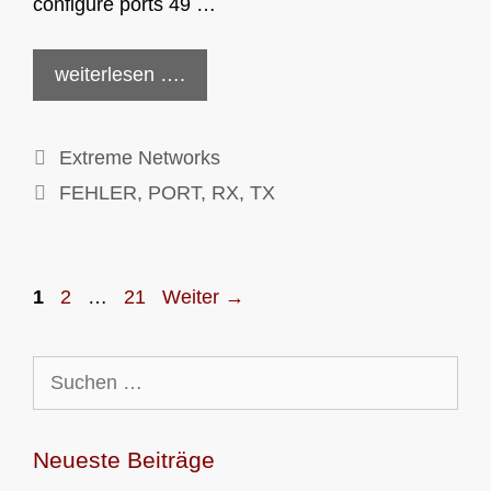
configure ports 49 …
weiterlesen ….
Kategorien
Extreme Networks
Schlagwörter
FEHLER
,
PORT
,
RX
,
TX
Seite
Seite
Seite
1
2
…
21
Weiter
→
Suchen
nach:
Neueste Beiträge