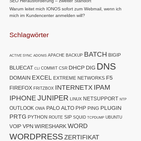
SEO Herausforderung – zweiter Standort
Warum leitet mich IONOS sofort zum Webmail, wenn ich
mich im Kundencenter anmelden will?
Schlagwörter
BATCH
BIGIP
APACHE
BACKUP
ACTIVE SYNC
ADONIS
DNS
DHCP
BLUECAT
DIG
COMMIT
CSR
CLI
EXCEL
F5
DOMAIN
EXTREME NETWORKS
IPAM
INTERNETX
FIREFOX
FRITZBOX
JUNIPER
IPHONE
NETSUPPORT
LINUX
NTP
PLUGIN
PALO ALTO
OUTLOOK
PHP
PING
OWA
PRTG
PYTHON
SIP
ROUTE
SQUID
UBUNTU
TCPDUMP
WORD
VPN
WIRESHARK
VOIP
WORDPRESS
ZERTIFIKAT