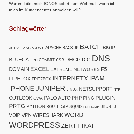
Warum leitet mich IONOS sofort zum Webmail, wenn ich
mich im Kundencenter anmelden will?
Schlagwörter
BATCH
BIGIP
APACHE
BACKUP
ACTIVE SYNC
ADONIS
DNS
DHCP
BLUECAT
DIG
COMMIT
CSR
CLI
EXCEL
F5
DOMAIN
EXTREME NETWORKS
IPAM
INTERNETX
FIREFOX
FRITZBOX
JUNIPER
IPHONE
NETSUPPORT
LINUX
NTP
PLUGIN
PALO ALTO
OUTLOOK
PHP
PING
OWA
PRTG
PYTHON
SIP
ROUTE
SQUID
UBUNTU
TCPDUMP
WORD
VPN
WIRESHARK
VOIP
WORDPRESS
ZERTIFIKAT