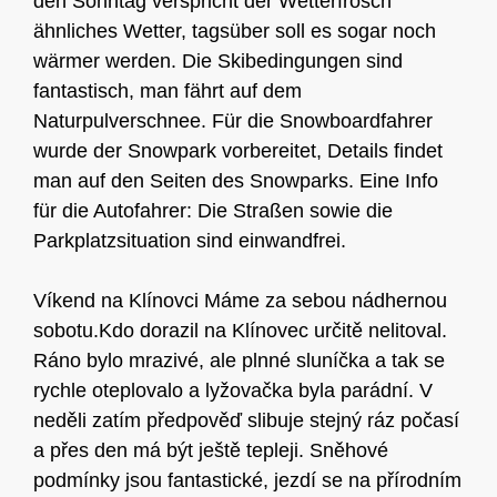
den Sonntag verspricht der Wetterfrosch
ähnliches Wetter, tagsüber soll es sogar noch
wärmer werden. Die Skibedingungen sind
fantastisch, man fährt auf dem
Naturpulverschnee. Für die Snowboardfahrer
wurde der Snowpark vorbereitet, Details findet
man auf den Seiten des Snowparks. Eine Info
für die Autofahrer: Die Straßen sowie die
Parkplatzsituation sind einwandfrei.
Víkend na Klínovci Máme za sebou nádhernou
sobotu.Kdo dorazil na Klínovec určitě nelitoval.
Ráno bylo mrazivé, ale plnné sluníčka a tak se
rychle oteplovalo a lyžovačka byla parádní. V
neděli zatím předpověď slibuje stejný ráz počasí
a přes den má být ještě tepleji. Sněhové
podmínky jsou fantastické, jezdí se na přírodním