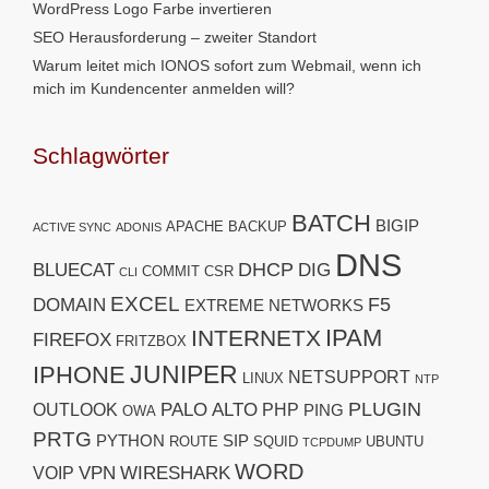
WordPress Logo Farbe invertieren
SEO Herausforderung – zweiter Standort
Warum leitet mich IONOS sofort zum Webmail, wenn ich
mich im Kundencenter anmelden will?
Schlagwörter
BATCH
BIGIP
APACHE
BACKUP
ACTIVE SYNC
ADONIS
DNS
DHCP
BLUECAT
DIG
COMMIT
CSR
CLI
EXCEL
F5
DOMAIN
EXTREME NETWORKS
IPAM
INTERNETX
FIREFOX
FRITZBOX
JUNIPER
IPHONE
NETSUPPORT
LINUX
NTP
PLUGIN
PALO ALTO
OUTLOOK
PHP
PING
OWA
PRTG
PYTHON
SIP
ROUTE
SQUID
UBUNTU
TCPDUMP
WORD
VPN
WIRESHARK
VOIP