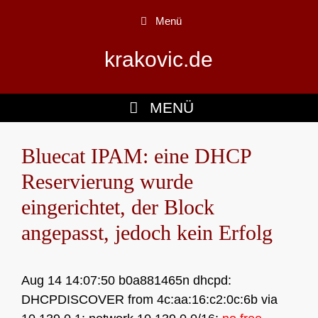
Zum
Menü
Inhalt
springen
krakovic.de
MENÜ
Bluecat IPAM: eine DHCP
Reservierung wurde
eingerichtet, der Block
angepasst, jedoch kein Erfolg
Aug 14 14:07:50 b0a881465n dhcpd:
DHCPDISCOVER from 4c:aa:16:c2:0c:6b via