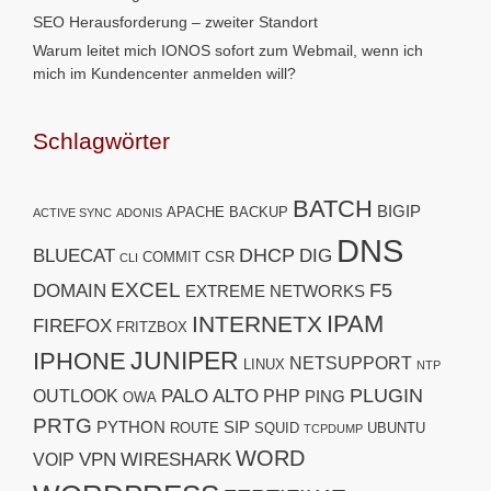
SEO Herausforderung – zweiter Standort
Warum leitet mich IONOS sofort zum Webmail, wenn ich
mich im Kundencenter anmelden will?
Schlagwörter
BATCH
BIGIP
APACHE
BACKUP
ACTIVE SYNC
ADONIS
DNS
DHCP
BLUECAT
DIG
COMMIT
CSR
CLI
EXCEL
F5
DOMAIN
EXTREME NETWORKS
IPAM
INTERNETX
FIREFOX
FRITZBOX
JUNIPER
IPHONE
NETSUPPORT
LINUX
NTP
PLUGIN
PALO ALTO
OUTLOOK
PHP
PING
OWA
PRTG
PYTHON
SIP
ROUTE
SQUID
UBUNTU
TCPDUMP
WORD
VPN
WIRESHARK
VOIP