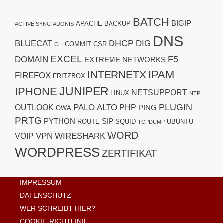
BATCH
BIGIP
APACHE
BACKUP
ACTIVE SYNC
ADONIS
DNS
DHCP
BLUECAT
DIG
COMMIT
CSR
CLI
EXCEL
F5
DOMAIN
EXTREME NETWORKS
IPAM
INTERNETX
FIREFOX
FRITZBOX
JUNIPER
IPHONE
NETSUPPORT
LINUX
NTP
PLUGIN
PALO ALTO
OUTLOOK
PHP
PING
OWA
PRTG
PYTHON
SIP
ROUTE
SQUID
UBUNTU
TCPDUMP
WORD
VPN
WIRESHARK
VOIP
WORDPRESS
ZERTIFIKAT
IMPRESSUM
DATENSCHUTZ
WER SCHREIBT HIER?
COOKIE-RICHTLINIE