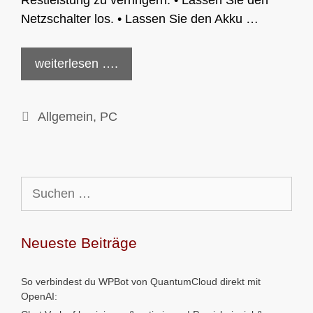
Restleistung zu verringern. • Lassen Sie den
Netzschalter los. • Lassen Sie den Akku …
weiterlesen ….
Kategorien
Allgemein
,
PC
Suchen
nach:
Neueste Beiträge
So verbindest du WPBot von QuantumCloud direkt mit
OpenAI: