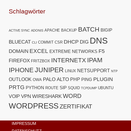
Schlagwörter
BATCH
BIGIP
APACHE
BACKUP
ACTIVE SYNC
ADONIS
DNS
DHCP
BLUECAT
DIG
COMMIT
CSR
CLI
EXCEL
F5
DOMAIN
EXTREME NETWORKS
IPAM
INTERNETX
FIREFOX
FRITZBOX
JUNIPER
IPHONE
NETSUPPORT
LINUX
NTP
PLUGIN
PALO ALTO
OUTLOOK
PHP
PING
OWA
PRTG
PYTHON
SIP
ROUTE
SQUID
UBUNTU
TCPDUMP
WORD
VPN
WIRESHARK
VOIP
WORDPRESS
ZERTIFIKAT
IMPRESSUM