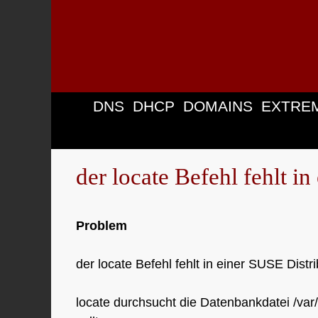
Zum
Inhalt
springen
DNS
DHCP
DOMAINS
EXTRE
der locate Befehl fehlt i
Problem
der locate Befehl fehlt in einer SUSE Distri
locate durchsucht die Datenbankdatei /var/