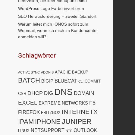
Leerzeilen, die kein Menüpunkt sind
WordPress Logo Farbe invertieren
SEO Herausforderung – zweiter Standort
Warum leitet mich IONOS sofort zum
Webmail, wenn ich mich im Kundencenter
anmelden will?
Schlagwörter
APACHE
BACKUP
ACTIVE SYNC
ADONIS
BATCH
BLUECAT
BIGIP
COMMIT
CLI
DNS
DHCP
DIG
DOMAIN
CSR
EXCEL
F5
EXTREME NETWORKS
INTERNETX
FIREFOX
FRITZBOX
JUNIPER
IPAM
IPHONE
NETSUPPORT
OUTLOOK
LINUX
NTP