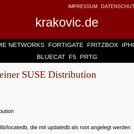
IMPRESSUM
DATENSCHU
krakovic.de
ME NETWORKS
FORTIGATE
FRITZBOX
IPH
BLUECAT
F5
PRTG
n einer SUSE Distribution
bution
lib/locatedb, die mit updatedb als root angelegt werden