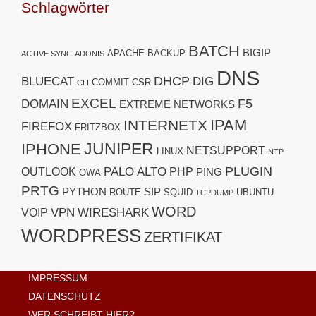
Schlagwörter
BATCH
BIGIP
APACHE
BACKUP
ACTIVE SYNC
ADONIS
DNS
DHCP
BLUECAT
DIG
COMMIT
CSR
CLI
EXCEL
F5
DOMAIN
EXTREME NETWORKS
IPAM
INTERNETX
FIREFOX
FRITZBOX
JUNIPER
IPHONE
NETSUPPORT
LINUX
NTP
PLUGIN
PALO ALTO
OUTLOOK
PHP
PING
OWA
PRTG
PYTHON
SIP
ROUTE
SQUID
UBUNTU
TCPDUMP
WORD
VPN
WIRESHARK
VOIP
WORDPRESS
ZERTIFIKAT
IMPRESSUM
DATENSCHUTZ
WER SCHREIBT HIER?