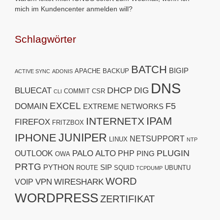
mich im Kundencenter anmelden will?
Schlagwörter
BATCH
BIGIP
APACHE
BACKUP
ACTIVE SYNC
ADONIS
DNS
DHCP
BLUECAT
DIG
COMMIT
CSR
CLI
EXCEL
F5
DOMAIN
EXTREME NETWORKS
IPAM
INTERNETX
FIREFOX
FRITZBOX
JUNIPER
IPHONE
NETSUPPORT
LINUX
NTP
PLUGIN
PALO ALTO
OUTLOOK
PHP
PING
OWA
PRTG
PYTHON
SIP
ROUTE
SQUID
UBUNTU
TCPDUMP
WORD
VPN
WIRESHARK
VOIP
WORDPRESS
ZERTIFIKAT