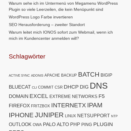
Warum sehe ich im Untermenü von Megamenu WordPress
Plugin so viele Leerzeilen, die kein Menüpunkt sind
WordPress Logo Farbe invertieren
SEO Herausforderung – zweiter Standort
Warum leitet mich IONOS sofort zum Webmail, wenn ich
mich im Kundencenter anmelden will?
Schlagwörter
BATCH
BIGIP
APACHE
BACKUP
ACTIVE SYNC
ADONIS
DNS
DHCP
BLUECAT
DIG
COMMIT
CSR
CLI
EXCEL
F5
DOMAIN
EXTREME NETWORKS
IPAM
INTERNETX
FIREFOX
FRITZBOX
JUNIPER
IPHONE
NETSUPPORT
LINUX
NTP
PLUGIN
PALO ALTO
OUTLOOK
PHP
PING
OWA