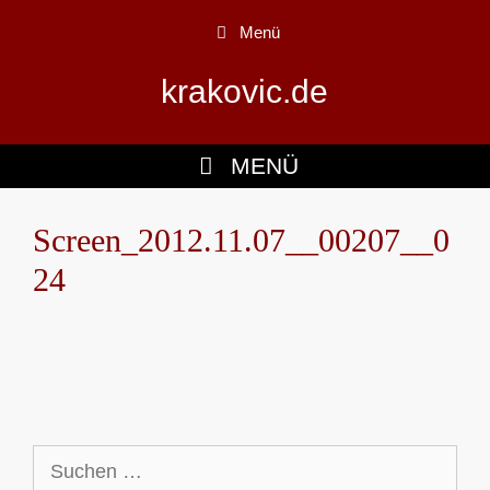
Zum
Menü
Inhalt
springen
krakovic.de
MENÜ
Screen_2012.11.07__00207__0
24
Suchen
nach: