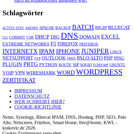
mich im Kundencenter anmelden will?
Schlagwörter
BATCH
BLUECAT
BIGIP
APACHE
BACKUP
ACTIVE SYNC
ADONIS
DNS
EXCEL
DHCP
DIG
DOMAIN
COMMIT
CSR
CLI
F5
FIREFOX
EXTREME NETWORKS
FRITZBOX
JUNIPER
IPAM
IPHONE
INTERNETX
LINUX
PALO ALTO
NETSUPPORT
OUTLOOK
PHP
PING
OWA
NTP
PRTG
PLUGIN
PYTHON
SIP
ROUTE
SQUID
UBUNTU
TCPDUMP
WORDPRESS
WORD
VPN
WIRESHARK
VOIP
ZERTIFIKAT
IMPRESSUM
DATENSCHUTZ
WER SCHREIBT HIER?
COOKIE-RICHTLINIE
Netze, Synology, Bluecat IPAM, DNS, Hosting, PHP, SEO, Palo
Alto, Netscreen, Fritzbox, Smart Home, free@home, KWL -
krakovic.de 2026
Cookie-Zustimmung verwalten