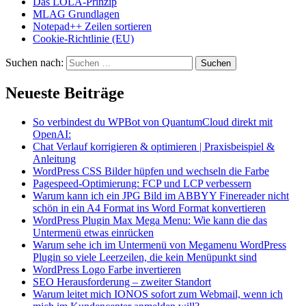
Das LOLA-Prinzip
MLAG Grundlagen
Notepad++ Zeilen sortieren
Cookie-Richtlinie (EU)
Suchen nach:
Neueste Beiträge
So verbindest du WPBot von QuantumCloud direkt mit
OpenAI:
Chat Verlauf korrigieren & optimieren | Praxisbeispiel &
Anleitung
WordPress CSS Bilder hüpfen und wechseln die Farbe
Pagespeed-Optimierung: FCP und LCP verbessern
Warum kann ich ein JPG Bild im ABBYY Finereader nicht
schön in ein A4 Format ins Word Format konvertieren
WordPress Plugin Max Mega Menu: Wie kann die das
Untermenü etwas einrücken
Warum sehe ich im Untermenü von Megamenu WordPress
Plugin so viele Leerzeilen, die kein Menüpunkt sind
WordPress Logo Farbe invertieren
SEO Herausforderung – zweiter Standort
Warum leitet mich IONOS sofort zum Webmail, wenn ich