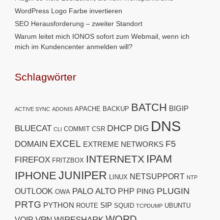
WordPress Logo Farbe invertieren
SEO Herausforderung – zweiter Standort
Warum leitet mich IONOS sofort zum Webmail, wenn ich
mich im Kundencenter anmelden will?
Schlagwörter
BATCH
BIGIP
APACHE
BACKUP
ACTIVE SYNC
ADONIS
DNS
DHCP
BLUECAT
DIG
COMMIT
CSR
CLI
EXCEL
F5
DOMAIN
EXTREME NETWORKS
IPAM
INTERNETX
FIREFOX
FRITZBOX
JUNIPER
IPHONE
NETSUPPORT
LINUX
NTP
PLUGIN
PALO ALTO
OUTLOOK
PHP
PING
OWA
PRTG
PYTHON
SIP
ROUTE
SQUID
UBUNTU
TCPDUMP
WORD
VPN
WIRESHARK
VOIP