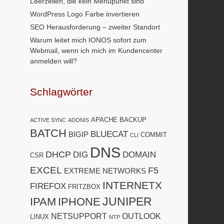
Leerzeilen, die kein Menüpunkt sind
WordPress Logo Farbe invertieren
SEO Herausforderung – zweiter Standort
Warum leitet mich IONOS sofort zum
Webmail, wenn ich mich im Kundencenter
anmelden will?
Schlagwörter
APACHE
BACKUP
ACTIVE SYNC
ADONIS
BATCH
BLUECAT
BIGIP
COMMIT
CLI
DNS
DHCP
DIG
DOMAIN
CSR
EXCEL
F5
EXTREME NETWORKS
INTERNETX
FIREFOX
FRITZBOX
JUNIPER
IPAM
IPHONE
NETSUPPORT
OUTLOOK
LINUX
NTP