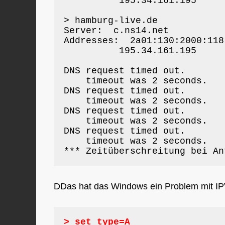
          195.34.161.195

> hamburg-live.de

Server:  c.ns14.net

Addresses:  2a01:130:2000:118
          195.34.161.195

DNS request timed out.

    timeout was 2 seconds.

DNS request timed out.

    timeout was 2 seconds.

DNS request timed out.

    timeout was 2 seconds.

DNS request timed out.

    timeout was 2 seconds.

*** Zeitüberschreitung bei An
DDas hat das Windows ein Problem mit IPV
> set type=A