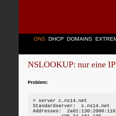
Zum
Inhalt
springen
DNS
DHCP
DOMAINS
EXTRE
NSLOOKUP: nur eine IPV
Problem:
> server c.ns14.net

Standardserver:  c.ns14.net

Addresses:  2a01:130:2000:118