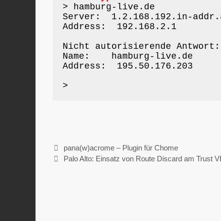
> hamburg-live.de

Server:  1.2.168.192.in-addr.a
Address:  192.168.2.1

Nicht autorisierende Antwort:

Name:    hamburg-live.de

Address:  195.50.176.203

>
pana(w)acrome – Plugin für Chome
Palo Alto: Einsatz von Route Discard am Trust 