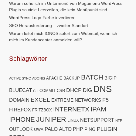
Warum sehe ich im Untermenü von Megamenu WordPress
Plugin so viele Leerzeilen, die kein Menüpunkt sind
WordPress Logo Farbe invertieren
SEO Herausforderung – zweiter Standort
Warum leitet mich IONOS sofort zum Webmail, wenn ich
mich im Kundencenter anmelden will?
Schlagwörter
BATCH
BIGIP
APACHE
BACKUP
ACTIVE SYNC
ADONIS
DNS
DHCP
BLUECAT
DIG
COMMIT
CSR
CLI
EXCEL
F5
DOMAIN
EXTREME NETWORKS
IPAM
INTERNETX
FIREFOX
FRITZBOX
JUNIPER
IPHONE
NETSUPPORT
LINUX
NTP
PLUGIN
PALO ALTO
OUTLOOK
PHP
PING
OWA