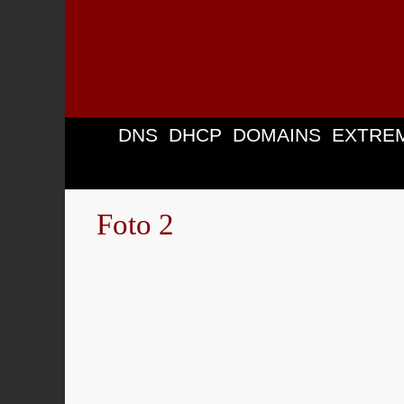
Zum
Inhalt
springen
DNS
DHCP
DOMAINS
EXTRE
Foto 2