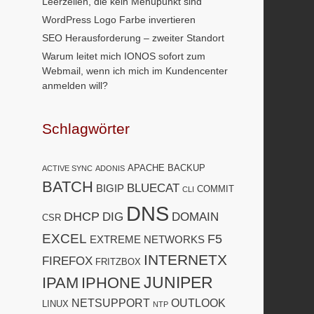
Leerzeilen, die kein Menüpunkt sind
WordPress Logo Farbe invertieren
SEO Herausforderung – zweiter Standort
Warum leitet mich IONOS sofort zum
Webmail, wenn ich mich im Kundencenter
anmelden will?
Schlagwörter
APACHE
BACKUP
ACTIVE SYNC
ADONIS
BATCH
BLUECAT
BIGIP
COMMIT
CLI
DNS
DHCP
DIG
DOMAIN
CSR
EXCEL
F5
EXTREME NETWORKS
INTERNETX
FIREFOX
FRITZBOX
JUNIPER
IPAM
IPHONE
NETSUPPORT
OUTLOOK
LINUX
NTP