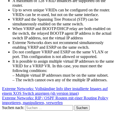
A maximum of 128 VRID instances are supported on the
router.
Up to seven unique VRIDs can be configured on the router.
VRIDs can be re-used, but not on the same interface.
VRRP and the Spanning Tree Protocol (STP) can be
simultaneously enabled on the same switch.
When VRRP and BOOTP/DHCP relay are both enabled on
the switch, the relayed BOOTP agent IP address is the actual
switch IP address, not the virtual IP address
Extreme Networks does not recommend simultaneously
enabling VRRP and ESRP on the same switch.
Do not configure VRRP and ESRP on the same VLAN or
port. This configuration is not allowed or supported.
It is possible to assign multiple virtual IP addresses to the same
VRID for a VRRP VR. In this case, you must meet the
following conditions:
– Multiple virtual IP addresses must be on the same subnet.
– The switch cannot own any of the multiple IP addresses.
Extreme Networks: Vollständige Info über installierte Images auf
einem XOS Switch anzeigen (sh version imag)
Extreme Networks: RIP / OSPF Routen mit einer Routing Policy
importieren, manipulieren, verwerfen
Suchen nach: