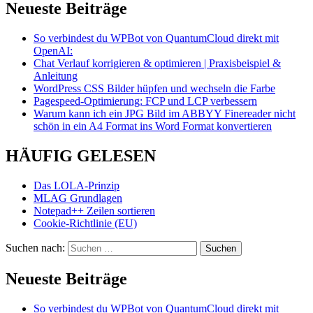
Neueste Beiträge
So verbindest du WPBot von QuantumCloud direkt mit
OpenAI:
Chat Verlauf korrigieren & optimieren | Praxisbeispiel &
Anleitung
WordPress CSS Bilder hüpfen und wechseln die Farbe
Pagespeed-Optimierung: FCP und LCP verbessern
Warum kann ich ein JPG Bild im ABBYY Finereader nicht
schön in ein A4 Format ins Word Format konvertieren
HÄUFIG GELESEN
Das LOLA-Prinzip
MLAG Grundlagen
Notepad++ Zeilen sortieren
Cookie-Richtlinie (EU)
Suchen nach:
Neueste Beiträge
So verbindest du WPBot von QuantumCloud direkt mit