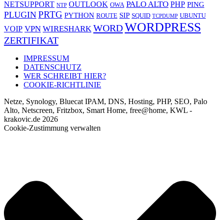
PALO ALTO
NETSUPPORT
OUTLOOK
PHP
PING
OWA
NTP
PRTG
PLUGIN
PYTHON
SIP
ROUTE
SQUID
UBUNTU
TCPDUMP
WORDPRESS
WORD
VPN
WIRESHARK
VOIP
ZERTIFIKAT
IMPRESSUM
DATENSCHUTZ
WER SCHREIBT HIER?
COOKIE-RICHTLINIE
Netze, Synology, Bluecat IPAM, DNS, Hosting, PHP, SEO, Palo
Alto, Netscreen, Fritzbox, Smart Home, free@home, KWL -
krakovic.de 2026
Cookie-Zustimmung verwalten