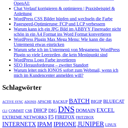
OpenAI:
Chat Verlauf korrigieren & optimieren | Praxisbeispiel &
Anleitung
WordPress CSS Bilder hüpfen und wechseln die Farbe
Pagespeed-Optimierung: FCP und LCP verbessern
Warum kann ich ein JPG Bild im ABBYY Finereader nicht
schön in ein A4 Format ins Word Format konvertieren
WordPress Plugin Max Mega Menu: Wie kann die das
Untermenü etwas einrücken
Warum sehe ich im Untermenü von Megamenu WordPress
Plugin so viele Leerzeilen, die kein Menüpunkt sind
WordPress Logo Farbe invertieren
SEO Herausforderung – zweiter Standort
Warum leitet mich IONOS sofort zum Webmail, wenn ich
mich im Kundencenter anmelden will?
Schlagwörter
BATCH
BLUECAT
BIGIP
APACHE
BACKUP
ACTIVE SYNC
ADONIS
DNS
EXCEL
DHCP
DIG
DOMAIN
COMMIT
CSR
CLI
F5
FIREFOX
EXTREME NETWORKS
FRITZBOX
JUNIPER
IPAM
IPHONE
INTERNETX
LINUX