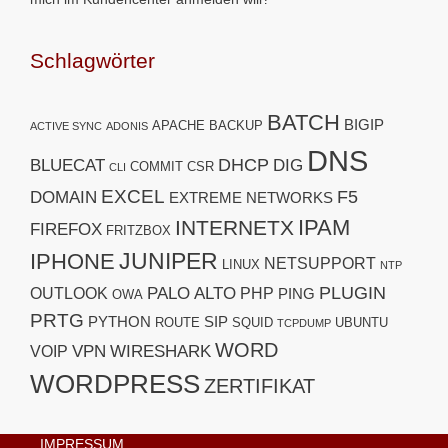
Schlagwörter
BATCH
BIGIP
APACHE
BACKUP
ACTIVE SYNC
ADONIS
DNS
DHCP
BLUECAT
DIG
COMMIT
CSR
CLI
EXCEL
F5
DOMAIN
EXTREME NETWORKS
IPAM
INTERNETX
FIREFOX
FRITZBOX
JUNIPER
IPHONE
NETSUPPORT
LINUX
NTP
PLUGIN
PALO ALTO
OUTLOOK
PHP
PING
OWA
PRTG
PYTHON
SIP
ROUTE
SQUID
UBUNTU
TCPDUMP
WORD
VPN
WIRESHARK
VOIP
WORDPRESS
ZERTIFIKAT
IMPRESSUM