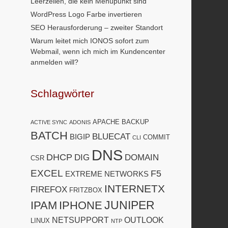
Leerzeilen, die kein Menüpunkt sind
WordPress Logo Farbe invertieren
SEO Herausforderung – zweiter Standort
Warum leitet mich IONOS sofort zum
Webmail, wenn ich mich im Kundencenter
anmelden will?
Schlagwörter
APACHE
BACKUP
ACTIVE SYNC
ADONIS
BATCH
BLUECAT
BIGIP
COMMIT
CLI
DNS
DHCP
DIG
DOMAIN
CSR
EXCEL
F5
EXTREME NETWORKS
INTERNETX
FIREFOX
FRITZBOX
JUNIPER
IPAM
IPHONE
NETSUPPORT
OUTLOOK
LINUX
NTP