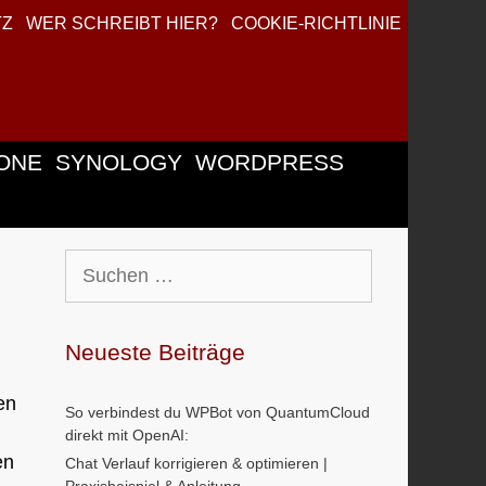
TZ
WER SCHREIBT HIER?
COOKIE-RICHTLINIE
ONE
SYNOLOGY
WORDPRESS
Suchen
nach:
Neueste Beiträge
en
So verbindest du WPBot von QuantumCloud
direkt mit OpenAI:
en
Chat Verlauf korrigieren & optimieren |