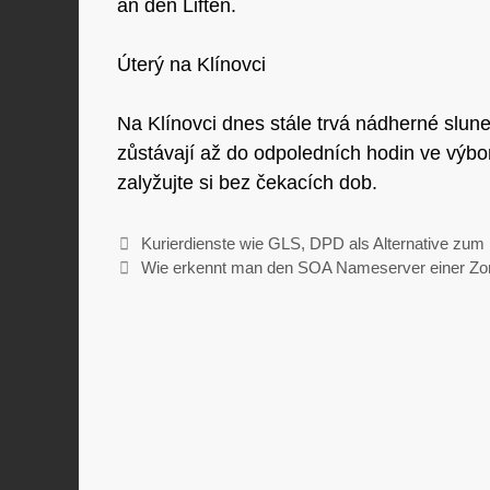
an den Liften.
Úterý na Klínovci
Na Klínovci dnes stále trvá nádherné slun
zůstávají až do odpoledních hodin ve výbo
zalyžujte si bez čekacích dob.
Kurierdienste wie GLS, DPD als Alternative zum 
Wie erkennt man den SOA Nameserver einer Zo