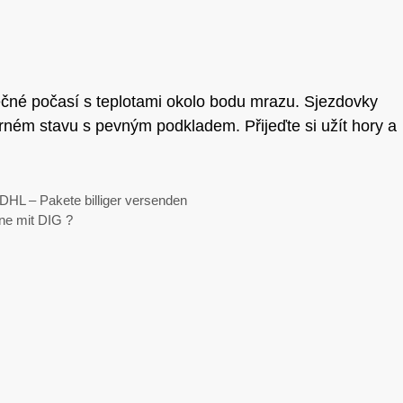
ečné počasí s teplotami okolo bodu mrazu. Sjezdovky
rném stavu s pevným podkladem. Přijeďte si užít hory a
DHL – Pakete billiger versenden
ne mit DIG ?