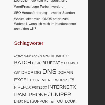
Leerzeilen, die kein Menüpunkt sind
WordPress Logo Farbe invertieren
SEO Herausforderung – zweiter Standort
Warum leitet mich IONOS sofort zum
Webmail, wenn ich mich im Kundencenter
anmelden will?
Schlagwörter
APACHE
BACKUP
ACTIVE SYNC
ADONIS
BATCH
BLUECAT
BIGIP
COMMIT
CLI
DNS
DHCP
DIG
DOMAIN
CSR
EXCEL
F5
EXTREME NETWORKS
INTERNETX
FIREFOX
FRITZBOX
JUNIPER
IPAM
IPHONE
NETSUPPORT
OUTLOOK
LINUX
NTP