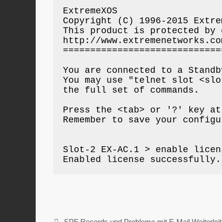
ExtremeXOS

Copyright (C) 1996-2015 Extre
This product is protected by 
http://www.extremenetworks.co
=============================
You are connected to a Standb
You may use "telnet slot <slo
the full set of commands.

Press the <tab> or '?' key at
Remember to save your configu
Slot-2 EX-AC.1 > enable licen
Enabled license successfully.
SPF Records und Probleme mit E-Mail Weiterlei