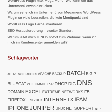
WordPress Plugin Max Mega Menu: Wie kann die das
Untermenü etwas einrücken
Warum sehe ich im Untermenü von Megamenu WordPress
Plugin so viele Leerzeilen, die kein Menüpunkt sind
WordPress Logo Farbe invertieren
SEO Herausforderung – zweiter Standort
Warum leitet mich IONOS sofort zum Webmail, wenn ich
mich im Kundencenter anmelden will?
Schlagwörter
BATCH
BIGIP
APACHE
BACKUP
ACTIVE SYNC
ADONIS
DNS
DHCP
BLUECAT
DIG
COMMIT
CSR
CLI
EXCEL
F5
DOMAIN
EXTREME NETWORKS
IPAM
INTERNETX
FIREFOX
FRITZBOX
JUNIPER
IPHONE
NETSUPPORT
LINUX
NTP