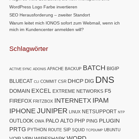
WordPress Logo Farbe invertieren
SEO Herausforderung – zweiter Standort
Warum leitet mich IONOS sofort zum Webmail, wenn ich
mich im Kundencenter anmelden will?
Schlagwörter
BATCH
BIGIP
APACHE
BACKUP
ACTIVE SYNC
ADONIS
DNS
DHCP
BLUECAT
DIG
COMMIT
CSR
CLI
EXCEL
F5
DOMAIN
EXTREME NETWORKS
IPAM
INTERNETX
FIREFOX
FRITZBOX
JUNIPER
IPHONE
NETSUPPORT
LINUX
NTP
PLUGIN
PALO ALTO
OUTLOOK
PHP
PING
OWA
PRTG
PYTHON
SIP
ROUTE
SQUID
UBUNTU
TCPDUMP
WORD
VPN
WIRESHARK
VOIP