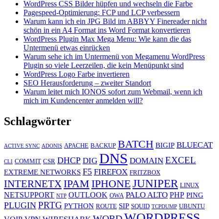
WordPress CSS Bilder hüpfen und wechseln die Farbe
Pagespeed-Optimierung: FCP und LCP verbessern
Warum kann ich ein JPG Bild im ABBYY Finereader nicht
schön in ein A4 Format ins Word Format konvertieren
WordPress Plugin Max Mega Menu: Wie kann die das
Untermenü etwas einrücken
Warum sehe ich im Untermenü von Megamenu WordPress
Plugin so viele Leerzeilen, die kein Menüpunkt sind
WordPress Logo Farbe invertieren
SEO Herausforderung – zweiter Standort
Warum leitet mich IONOS sofort zum Webmail, wenn ich
mich im Kundencenter anmelden will?
Schlagwörter
BATCH
BLUECAT
BIGIP
APACHE
BACKUP
ACTIVE SYNC
ADONIS
DNS
EXCEL
DHCP
DIG
DOMAIN
COMMIT
CSR
CLI
F5
FIREFOX
EXTREME NETWORKS
FRITZBOX
JUNIPER
IPAM
IPHONE
INTERNETX
LINUX
PALO ALTO
NETSUPPORT
OUTLOOK
PHP
PING
OWA
NTP
PRTG
PLUGIN
PYTHON
SIP
ROUTE
SQUID
UBUNTU
TCPDUMP
WORDPRESS
WORD