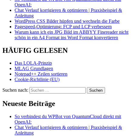
OpenAI:
Chat Verlauf korrigieren & optimieren | Praxisbeispiel &
Anleitung
WordPress CSS Bilder hüpfen und wechseln die Farbe
Pagespeed-Optimierung: FCP und LCP verbessern
Warum kann ich ein JPG Bild im ABBYY Finereader nicht
schön in ein A4 Format ins Word Format konvertieren
HÄUFIG GELESEN
Das LOLA-Prinzip
MLAG Grundlagen
Notepad++ Zeilen sortieren
Cookie-Richtlinie (EU)
Suchen nach:
Neueste Beiträge
So verbindest du WPBot von QuantumCloud direkt mit
OpenAI:
Chat Verlauf korrigieren & optimieren | Praxisbeispiel &
Anleitung