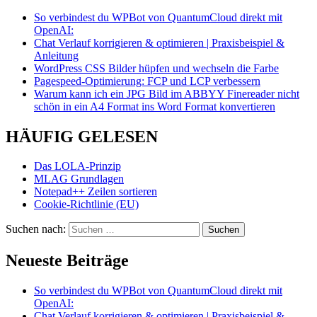
So verbindest du WPBot von QuantumCloud direkt mit
OpenAI:
Chat Verlauf korrigieren & optimieren | Praxisbeispiel &
Anleitung
WordPress CSS Bilder hüpfen und wechseln die Farbe
Pagespeed-Optimierung: FCP und LCP verbessern
Warum kann ich ein JPG Bild im ABBYY Finereader nicht
schön in ein A4 Format ins Word Format konvertieren
HÄUFIG GELESEN
Das LOLA-Prinzip
MLAG Grundlagen
Notepad++ Zeilen sortieren
Cookie-Richtlinie (EU)
Suchen nach:
Neueste Beiträge
So verbindest du WPBot von QuantumCloud direkt mit
OpenAI:
Chat Verlauf korrigieren & optimieren | Praxisbeispiel &