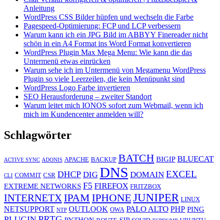
Anleitung
WordPress CSS Bilder hüpfen und wechseln die Farbe
Pagespeed-Optimierung: FCP und LCP verbessern
Warum kann ich ein JPG Bild im ABBYY Finereader nicht
schön in ein A4 Format ins Word Format konvertieren
WordPress Plugin Max Mega Menu: Wie kann die das
Untermenü etwas einrücken
Warum sehe ich im Untermenü von Megamenu WordPress
Plugin so viele Leerzeilen, die kein Menüpunkt sind
WordPress Logo Farbe invertieren
SEO Herausforderung – zweiter Standort
Warum leitet mich IONOS sofort zum Webmail, wenn ich
mich im Kundencenter anmelden will?
Schlagwörter
BATCH
BLUECAT
BIGIP
APACHE
BACKUP
ACTIVE SYNC
ADONIS
DNS
EXCEL
DHCP
DIG
DOMAIN
COMMIT
CSR
CLI
F5
FIREFOX
EXTREME NETWORKS
FRITZBOX
JUNIPER
IPAM
IPHONE
INTERNETX
LINUX
PALO ALTO
NETSUPPORT
OUTLOOK
PHP
PING
OWA
NTP
PRTG
PLUGIN