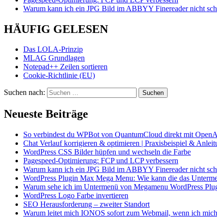
Warum kann ich ein JPG Bild im ABBYY Finereader nicht schö
HÄUFIG GELESEN
Das LOLA-Prinzip
MLAG Grundlagen
Notepad++ Zeilen sortieren
Cookie-Richtlinie (EU)
Suchen nach:
Neueste Beiträge
So verbindest du WPBot von QuantumCloud direkt mit OpenA
Chat Verlauf korrigieren & optimieren | Praxisbeispiel & Anlei
WordPress CSS Bilder hüpfen und wechseln die Farbe
Pagespeed-Optimierung: FCP und LCP verbessern
Warum kann ich ein JPG Bild im ABBYY Finereader nicht schö
WordPress Plugin Max Mega Menu: Wie kann die das Unterme
Warum sehe ich im Untermenü von Megamenu WordPress Plugin 
WordPress Logo Farbe invertieren
SEO Herausforderung – zweiter Standort
Warum leitet mich IONOS sofort zum Webmail, wenn ich mich