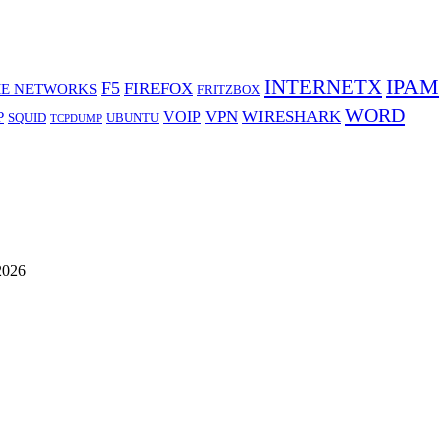
IPAM
INTERNETX
F5
FIREFOX
E NETWORKS
FRITZBOX
WORD
VPN
WIRESHARK
VOIP
P
SQUID
UBUNTU
TCPDUMP
2026