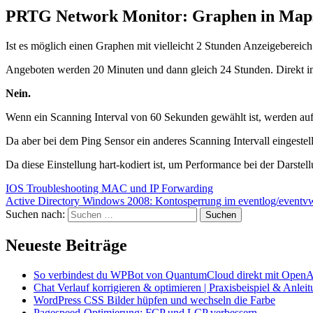
PRTG Network Monitor: Graphen in Map
Ist es möglich einen Graphen mit vielleicht 2 Stunden Anzeigebereich
Angeboten werden 20 Minuten und dann gleich 24 Stunden. Direkt im 
Nein.
Wenn ein Scanning Interval von 60 Sekunden gewählt ist, werden auf
Da aber bei dem Ping Sensor ein anderes Scanning Intervall eingestell
Da diese Einstellung hart-kodiert ist, um Performance bei der Darstel
IOS Troubleshooting MAC und IP Forwarding
Active Directory Windows 2008: Kontosperrung im eventlog/eventvw
Suchen nach:
Neueste Beiträge
So verbindest du WPBot von QuantumCloud direkt mit OpenA
Chat Verlauf korrigieren & optimieren | Praxisbeispiel & Anlei
WordPress CSS Bilder hüpfen und wechseln die Farbe
Pagespeed-Optimierung: FCP und LCP verbessern