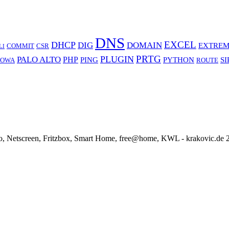
DNS
EXCEL
DHCP
DIG
DOMAIN
EXTREM
COMMIT
CSR
LI
PRTG
PLUGIN
PALO ALTO
PHP
PING
PYTHON
SI
OWA
ROUTE
o, Netscreen, Fritzbox, Smart Home, free@home, KWL - krakovic.de 