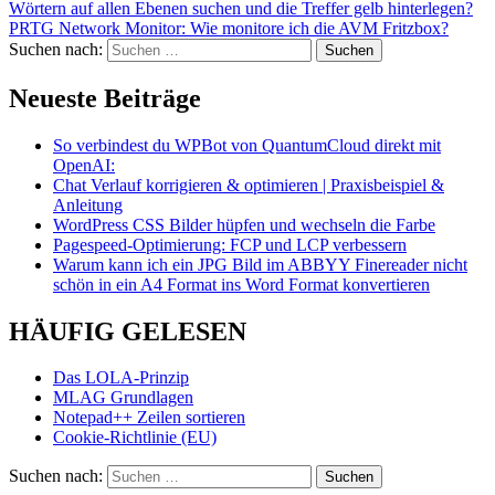
Wörtern auf allen Ebenen suchen und die Treffer gelb hinterlegen?
PRTG Network Monitor: Wie monitore ich die AVM Fritzbox?
Suchen nach:
Neueste Beiträge
So verbindest du WPBot von QuantumCloud direkt mit
OpenAI:
Chat Verlauf korrigieren & optimieren | Praxisbeispiel &
Anleitung
WordPress CSS Bilder hüpfen und wechseln die Farbe
Pagespeed-Optimierung: FCP und LCP verbessern
Warum kann ich ein JPG Bild im ABBYY Finereader nicht
schön in ein A4 Format ins Word Format konvertieren
HÄUFIG GELESEN
Das LOLA-Prinzip
MLAG Grundlagen
Notepad++ Zeilen sortieren
Cookie-Richtlinie (EU)
Suchen nach: