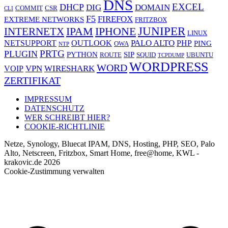
DNS
EXCEL
DHCP
DIG
DOMAIN
COMMIT
CSR
CLI
F5
FIREFOX
EXTREME NETWORKS
FRITZBOX
JUNIPER
IPAM
IPHONE
INTERNETX
LINUX
PALO ALTO
NETSUPPORT
OUTLOOK
PHP
PING
OWA
NTP
PRTG
PLUGIN
PYTHON
SIP
ROUTE
SQUID
UBUNTU
TCPDUMP
WORDPRESS
WORD
VPN
WIRESHARK
VOIP
ZERTIFIKAT
IMPRESSUM
DATENSCHUTZ
WER SCHREIBT HIER?
COOKIE-RICHTLINIE
Netze, Synology, Bluecat IPAM, DNS, Hosting, PHP, SEO, Palo
Alto, Netscreen, Fritzbox, Smart Home, free@home, KWL -
krakovic.de 2026
Cookie-Zustimmung verwalten