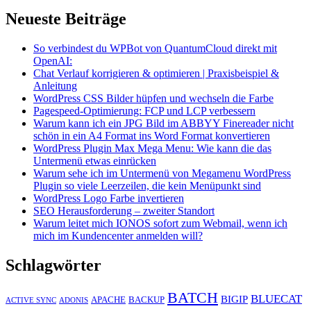
Neueste Beiträge
So verbindest du WPBot von QuantumCloud direkt mit
OpenAI:
Chat Verlauf korrigieren & optimieren | Praxisbeispiel &
Anleitung
WordPress CSS Bilder hüpfen und wechseln die Farbe
Pagespeed-Optimierung: FCP und LCP verbessern
Warum kann ich ein JPG Bild im ABBYY Finereader nicht
schön in ein A4 Format ins Word Format konvertieren
WordPress Plugin Max Mega Menu: Wie kann die das
Untermenü etwas einrücken
Warum sehe ich im Untermenü von Megamenu WordPress
Plugin so viele Leerzeilen, die kein Menüpunkt sind
WordPress Logo Farbe invertieren
SEO Herausforderung – zweiter Standort
Warum leitet mich IONOS sofort zum Webmail, wenn ich
mich im Kundencenter anmelden will?
Schlagwörter
BATCH
BLUECAT
BIGIP
APACHE
BACKUP
ACTIVE SYNC
ADONIS