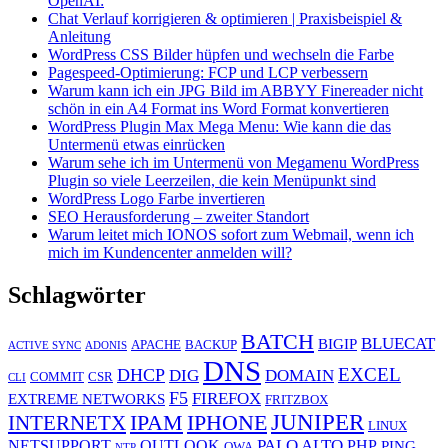
OpenAI:
Chat Verlauf korrigieren & optimieren | Praxisbeispiel &
Anleitung
WordPress CSS Bilder hüpfen und wechseln die Farbe
Pagespeed-Optimierung: FCP und LCP verbessern
Warum kann ich ein JPG Bild im ABBYY Finereader nicht
schön in ein A4 Format ins Word Format konvertieren
WordPress Plugin Max Mega Menu: Wie kann die das
Untermenü etwas einrücken
Warum sehe ich im Untermenü von Megamenu WordPress
Plugin so viele Leerzeilen, die kein Menüpunkt sind
WordPress Logo Farbe invertieren
SEO Herausforderung – zweiter Standort
Warum leitet mich IONOS sofort zum Webmail, wenn ich
mich im Kundencenter anmelden will?
Schlagwörter
BATCH
BLUECAT
BIGIP
APACHE
BACKUP
ACTIVE SYNC
ADONIS
DNS
EXCEL
DHCP
DIG
DOMAIN
COMMIT
CSR
CLI
F5
FIREFOX
EXTREME NETWORKS
FRITZBOX
JUNIPER
IPAM
IPHONE
INTERNETX
LINUX
PALO ALTO
NETSUPPORT
OUTLOOK
PHP
PING
OWA
NTP