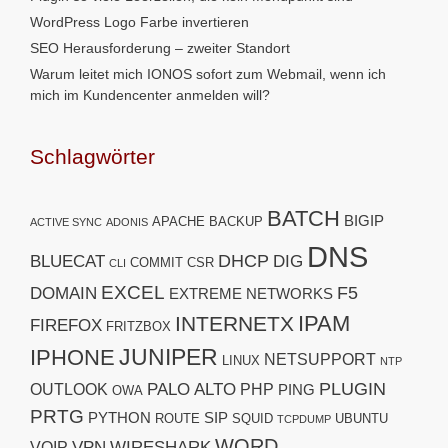
WordPress Logo Farbe invertieren
SEO Herausforderung – zweiter Standort
Warum leitet mich IONOS sofort zum Webmail, wenn ich
mich im Kundencenter anmelden will?
Schlagwörter
BATCH
BIGIP
APACHE
BACKUP
ACTIVE SYNC
ADONIS
DNS
DHCP
BLUECAT
DIG
COMMIT
CSR
CLI
EXCEL
F5
DOMAIN
EXTREME NETWORKS
IPAM
INTERNETX
FIREFOX
FRITZBOX
JUNIPER
IPHONE
NETSUPPORT
LINUX
NTP
PLUGIN
PALO ALTO
OUTLOOK
PHP
PING
OWA
PRTG
PYTHON
SIP
ROUTE
SQUID
UBUNTU
TCPDUMP
WORD
VPN
WIRESHARK
VOIP