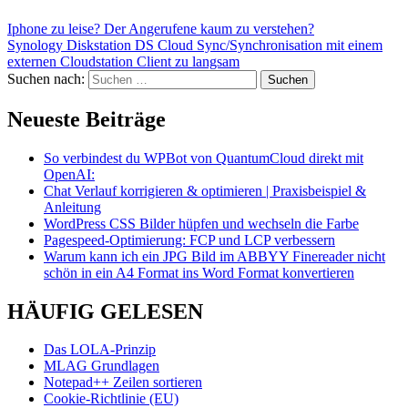
Iphone zu leise? Der Angerufene kaum zu verstehen?
Synology Diskstation DS Cloud Sync/Synchronisation mit einem
externen Cloudstation Client zu langsam
Suchen nach:
Neueste Beiträge
So verbindest du WPBot von QuantumCloud direkt mit
OpenAI:
Chat Verlauf korrigieren & optimieren | Praxisbeispiel &
Anleitung
WordPress CSS Bilder hüpfen und wechseln die Farbe
Pagespeed-Optimierung: FCP und LCP verbessern
Warum kann ich ein JPG Bild im ABBYY Finereader nicht
schön in ein A4 Format ins Word Format konvertieren
HÄUFIG GELESEN
Das LOLA-Prinzip
MLAG Grundlagen
Notepad++ Zeilen sortieren
Cookie-Richtlinie (EU)