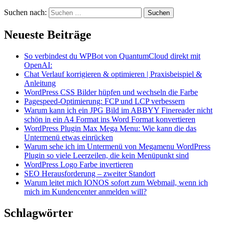
Suchen nach:
Neueste Beiträge
So verbindest du WPBot von QuantumCloud direkt mit
OpenAI:
Chat Verlauf korrigieren & optimieren | Praxisbeispiel &
Anleitung
WordPress CSS Bilder hüpfen und wechseln die Farbe
Pagespeed-Optimierung: FCP und LCP verbessern
Warum kann ich ein JPG Bild im ABBYY Finereader nicht
schön in ein A4 Format ins Word Format konvertieren
WordPress Plugin Max Mega Menu: Wie kann die das
Untermenü etwas einrücken
Warum sehe ich im Untermenü von Megamenu WordPress
Plugin so viele Leerzeilen, die kein Menüpunkt sind
WordPress Logo Farbe invertieren
SEO Herausforderung – zweiter Standort
Warum leitet mich IONOS sofort zum Webmail, wenn ich
mich im Kundencenter anmelden will?
Schlagwörter