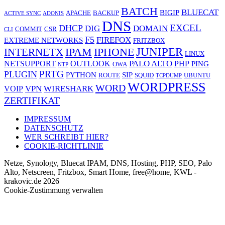
BATCH
BLUECAT
BIGIP
APACHE
BACKUP
ACTIVE SYNC
ADONIS
DNS
EXCEL
DHCP
DIG
DOMAIN
COMMIT
CSR
CLI
F5
FIREFOX
EXTREME NETWORKS
FRITZBOX
JUNIPER
IPAM
IPHONE
INTERNETX
LINUX
PALO ALTO
NETSUPPORT
OUTLOOK
PHP
PING
OWA
NTP
PRTG
PLUGIN
PYTHON
SIP
ROUTE
SQUID
UBUNTU
TCPDUMP
WORDPRESS
WORD
VPN
WIRESHARK
VOIP
ZERTIFIKAT
IMPRESSUM
DATENSCHUTZ
WER SCHREIBT HIER?
COOKIE-RICHTLINIE
Netze, Synology, Bluecat IPAM, DNS, Hosting, PHP, SEO, Palo
Alto, Netscreen, Fritzbox, Smart Home, free@home, KWL -
krakovic.de 2026
Cookie-Zustimmung verwalten