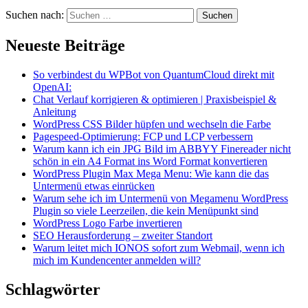
Suchen nach:
Neueste Beiträge
So verbindest du WPBot von QuantumCloud direkt mit
OpenAI:
Chat Verlauf korrigieren & optimieren | Praxisbeispiel &
Anleitung
WordPress CSS Bilder hüpfen und wechseln die Farbe
Pagespeed-Optimierung: FCP und LCP verbessern
Warum kann ich ein JPG Bild im ABBYY Finereader nicht
schön in ein A4 Format ins Word Format konvertieren
WordPress Plugin Max Mega Menu: Wie kann die das
Untermenü etwas einrücken
Warum sehe ich im Untermenü von Megamenu WordPress
Plugin so viele Leerzeilen, die kein Menüpunkt sind
WordPress Logo Farbe invertieren
SEO Herausforderung – zweiter Standort
Warum leitet mich IONOS sofort zum Webmail, wenn ich
mich im Kundencenter anmelden will?
Schlagwörter