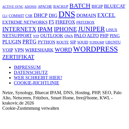
BATCH
BLUECAT
BIGIP
APACHE
BACKUP
ACTIVE SYNC
ADONIS
DNS
EXCEL
DHCP
DIG
DOMAIN
COMMIT
CSR
CLI
F5
FIREFOX
EXTREME NETWORKS
FRITZBOX
JUNIPER
IPAM
IPHONE
INTERNETX
LINUX
PALO ALTO
NETSUPPORT
OUTLOOK
PHP
PING
OWA
NTP
PRTG
PLUGIN
PYTHON
SIP
ROUTE
SQUID
UBUNTU
TCPDUMP
WORDPRESS
WORD
VPN
WIRESHARK
VOIP
ZERTIFIKAT
IMPRESSUM
DATENSCHUTZ
WER SCHREIBT HIER?
COOKIE-RICHTLINIE
Netze, Synology, Bluecat IPAM, DNS, Hosting, PHP, SEO, Palo
Alto, Netscreen, Fritzbox, Smart Home, free@home, KWL -
krakovic.de 2026
Cookie-Zustimmung verwalten