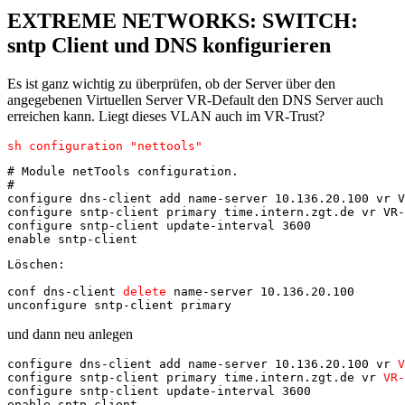
EXTREME NETWORKS: SWITCH:
sntp Client und DNS konfigurieren
Es ist ganz wichtig zu überprüfen, ob der Server über den
angegebenen Virtuellen Server VR-Default den DNS Server auch
erreichen kann. Liegt dieses VLAN auch im VR-Trust?
sh configuration "nettools"
# Module netTools configuration.

#

configure dns-client add name-server 10.136.20.100 vr V
configure sntp-client primary time.intern.zgt.de vr VR-
configure sntp-client update-interval 3600

enable sntp-client
Löschen:

conf dns-client 
delete
 name-server 10.136.20.100

unconfigure sntp-client primary
und dann neu anlegen
configure dns-client add name-server 10.136.20.100 vr 
V
configure sntp-client primary time.intern.zgt.de vr 
VR-
configure sntp-client update-interval 3600

enable sntp-client