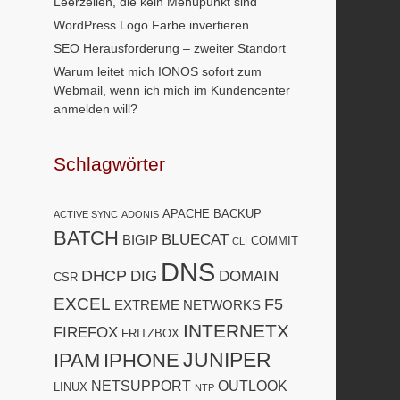
Leerzeilen, die kein Menüpunkt sind
WordPress Logo Farbe invertieren
SEO Herausforderung – zweiter Standort
Warum leitet mich IONOS sofort zum
Webmail, wenn ich mich im Kundencenter
anmelden will?
Schlagwörter
APACHE
BACKUP
ACTIVE SYNC
ADONIS
BATCH
BLUECAT
BIGIP
COMMIT
CLI
DNS
DHCP
DIG
DOMAIN
CSR
EXCEL
F5
EXTREME NETWORKS
INTERNETX
FIREFOX
FRITZBOX
JUNIPER
IPAM
IPHONE
NETSUPPORT
OUTLOOK
LINUX
NTP