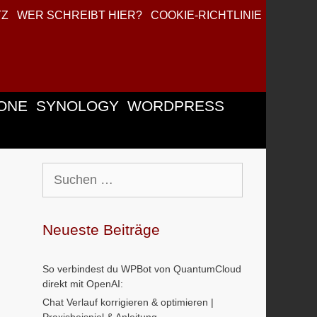
TZ
WER SCHREIBT HIER?
COOKIE-RICHTLINIE
ONE
SYNOLOGY
WORDPRESS
Suchen
nach:
Neueste Beiträge
So verbindest du WPBot von QuantumCloud
direkt mit OpenAI:
Chat Verlauf korrigieren & optimieren |