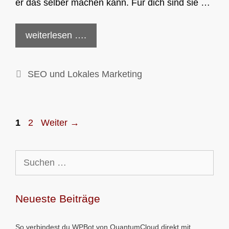
er das selber machen kann. Für dich sind sie …
weiterlesen ….
Kategorien
SEO und Lokales Marketing
Seite
Seite
1
2
Weiter
→
Suchen
nach:
Neueste Beiträge
So verbindest du WPBot von QuantumCloud direkt mit