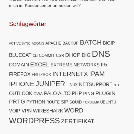
mich im Kundencenter anmelden will?
Schlagwörter
BATCH
BIGIP
APACHE
BACKUP
ACTIVE SYNC
ADONIS
DNS
DHCP
BLUECAT
DIG
COMMIT
CSR
CLI
EXCEL
F5
DOMAIN
EXTREME NETWORKS
IPAM
INTERNETX
FIREFOX
FRITZBOX
JUNIPER
IPHONE
NETSUPPORT
LINUX
NTP
PLUGIN
PALO ALTO
OUTLOOK
PHP
PING
OWA
PRTG
PYTHON
SIP
ROUTE
SQUID
UBUNTU
TCPDUMP
WORD
VPN
WIRESHARK
VOIP
WORDPRESS
ZERTIFIKAT