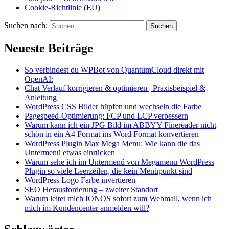
Cookie-Richtlinie (EU)
Suchen nach:
Neueste Beiträge
So verbindest du WPBot von QuantumCloud direkt mit
OpenAI:
Chat Verlauf korrigieren & optimieren | Praxisbeispiel &
Anleitung
WordPress CSS Bilder hüpfen und wechseln die Farbe
Pagespeed-Optimierung: FCP und LCP verbessern
Warum kann ich ein JPG Bild im ABBYY Finereader nicht
schön in ein A4 Format ins Word Format konvertieren
WordPress Plugin Max Mega Menu: Wie kann die das
Untermenü etwas einrücken
Warum sehe ich im Untermenü von Megamenu WordPress
Plugin so viele Leerzeilen, die kein Menüpunkt sind
WordPress Logo Farbe invertieren
SEO Herausforderung – zweiter Standort
Warum leitet mich IONOS sofort zum Webmail, wenn ich
mich im Kundencenter anmelden will?