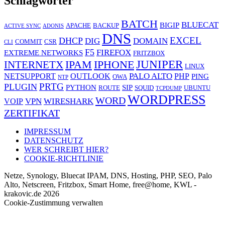
Schlagwörter
BATCH
BLUECAT
BIGIP
APACHE
BACKUP
ACTIVE SYNC
ADONIS
DNS
EXCEL
DHCP
DIG
DOMAIN
COMMIT
CSR
CLI
F5
FIREFOX
EXTREME NETWORKS
FRITZBOX
JUNIPER
IPAM
IPHONE
INTERNETX
LINUX
PALO ALTO
NETSUPPORT
OUTLOOK
PHP
PING
OWA
NTP
PRTG
PLUGIN
PYTHON
SIP
ROUTE
SQUID
UBUNTU
TCPDUMP
WORDPRESS
WORD
VPN
WIRESHARK
VOIP
ZERTIFIKAT
IMPRESSUM
DATENSCHUTZ
WER SCHREIBT HIER?
COOKIE-RICHTLINIE
Netze, Synology, Bluecat IPAM, DNS, Hosting, PHP, SEO, Palo
Alto, Netscreen, Fritzbox, Smart Home, free@home, KWL -
krakovic.de 2026
Cookie-Zustimmung verwalten