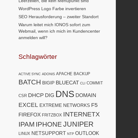
Leerzeilen, die kein Menüpunkt sind
WordPress Logo Farbe invertieren
SEO Herausforderung – zweiter Standort
Warum leitet mich IONOS sofort zum
Webmail, wenn ich mich im Kundencenter
anmelden will?
Schlagwörter
APACHE
BACKUP
ACTIVE SYNC
ADONIS
BATCH
BLUECAT
BIGIP
COMMIT
CLI
DNS
DHCP
DIG
DOMAIN
CSR
EXCEL
F5
EXTREME NETWORKS
INTERNETX
FIREFOX
FRITZBOX
JUNIPER
IPAM
IPHONE
NETSUPPORT
OUTLOOK
LINUX
NTP