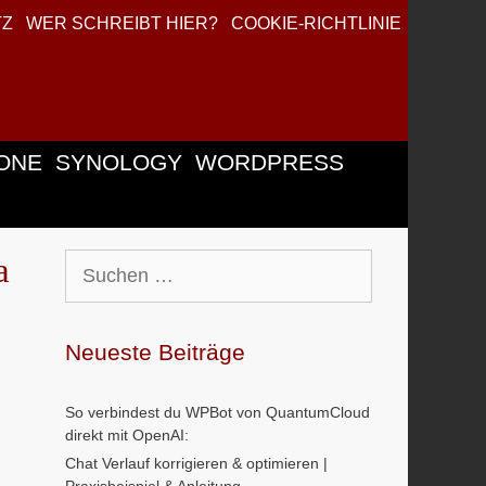
TZ
WER SCHREIBT HIER?
COOKIE-RICHTLINIE
ONE
SYNOLOGY
WORDPRESS
a
Suchen
nach:
Neueste Beiträge
So verbindest du WPBot von QuantumCloud
direkt mit OpenAI:
Chat Verlauf korrigieren & optimieren |