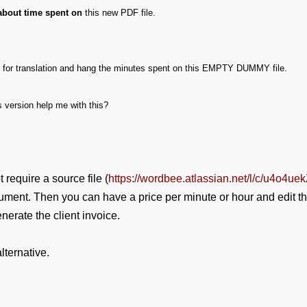
about time spent on
this new PDF file.
it for translation and hang the minutes spent on this EMPTY DUMMY file.
version help me with this?
 require a source file (
https://wordbee.atlassian.net/l/c/u4o4ue
ment. Then you can have a price per minute or hour and edit t
enerate the client invoice.
lternative.