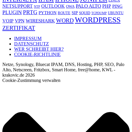
LINUX
PALO ALTO
NETSUPPORT
OUTLOOK
PHP
PING
OWA
NTP
PRTG
PLUGIN
PYTHON
SIP
ROUTE
SQUID
UBUNTU
TCPDUMP
WORDPRESS
WORD
VPN
WIRESHARK
VOIP
ZERTIFIKAT
IMPRESSUM
DATENSCHUTZ
WER SCHREIBT HIER?
COOKIE-RICHTLINIE
Netze, Synology, Bluecat IPAM, DNS, Hosting, PHP, SEO, Palo
Alto, Netscreen, Fritzbox, Smart Home, free@home, KWL -
krakovic.de 2026
Cookie-Zustimmung verwalten