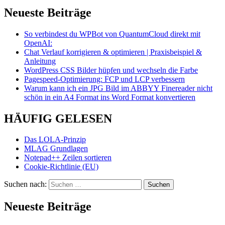
Neueste Beiträge
So verbindest du WPBot von QuantumCloud direkt mit
OpenAI:
Chat Verlauf korrigieren & optimieren | Praxisbeispiel &
Anleitung
WordPress CSS Bilder hüpfen und wechseln die Farbe
Pagespeed-Optimierung: FCP und LCP verbessern
Warum kann ich ein JPG Bild im ABBYY Finereader nicht
schön in ein A4 Format ins Word Format konvertieren
HÄUFIG GELESEN
Das LOLA-Prinzip
MLAG Grundlagen
Notepad++ Zeilen sortieren
Cookie-Richtlinie (EU)
Suchen nach:
Neueste Beiträge