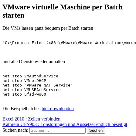
VMware virtuelle Maschine per Batch
starten
Die VMs lassen ganz bequem per Batch starten :
"C:\Program Files (x86)\VMware\VMware Workstation\vmrun
und alle Dienste wieder anhalten
net stop VMAuthdService

net stop VMnetDHCP

net stop "VMware NAT Service"

net stop VMUSBArbService

net stop ufad-ws60

Die Beispielbatches
hier downloaden
Excel 2010 : Zellen verbinden
Kathrein UFS903 : Tonstörungen und Aussetzer endlich beseitigt
Suchen nach: