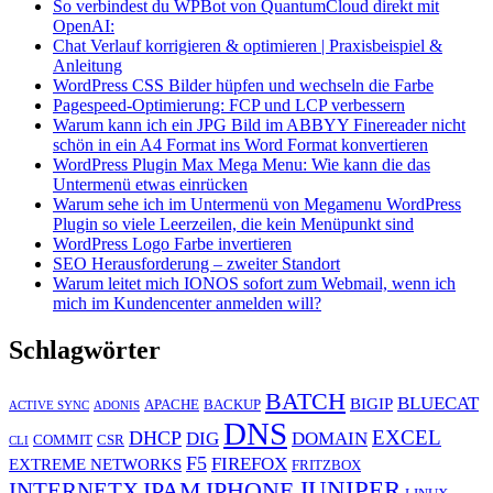
So verbindest du WPBot von QuantumCloud direkt mit
OpenAI:
Chat Verlauf korrigieren & optimieren | Praxisbeispiel &
Anleitung
WordPress CSS Bilder hüpfen und wechseln die Farbe
Pagespeed-Optimierung: FCP und LCP verbessern
Warum kann ich ein JPG Bild im ABBYY Finereader nicht
schön in ein A4 Format ins Word Format konvertieren
WordPress Plugin Max Mega Menu: Wie kann die das
Untermenü etwas einrücken
Warum sehe ich im Untermenü von Megamenu WordPress
Plugin so viele Leerzeilen, die kein Menüpunkt sind
WordPress Logo Farbe invertieren
SEO Herausforderung – zweiter Standort
Warum leitet mich IONOS sofort zum Webmail, wenn ich
mich im Kundencenter anmelden will?
Schlagwörter
BATCH
BLUECAT
BIGIP
APACHE
BACKUP
ACTIVE SYNC
ADONIS
DNS
EXCEL
DHCP
DIG
DOMAIN
COMMIT
CSR
CLI
F5
FIREFOX
EXTREME NETWORKS
FRITZBOX
JUNIPER
IPAM
IPHONE
INTERNETX