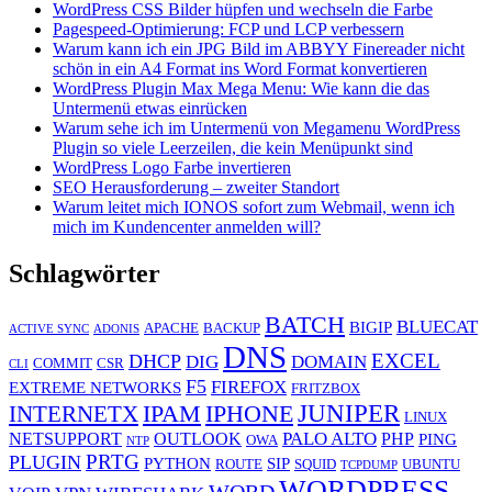
WordPress CSS Bilder hüpfen und wechseln die Farbe
Pagespeed-Optimierung: FCP und LCP verbessern
Warum kann ich ein JPG Bild im ABBYY Finereader nicht
schön in ein A4 Format ins Word Format konvertieren
WordPress Plugin Max Mega Menu: Wie kann die das
Untermenü etwas einrücken
Warum sehe ich im Untermenü von Megamenu WordPress
Plugin so viele Leerzeilen, die kein Menüpunkt sind
WordPress Logo Farbe invertieren
SEO Herausforderung – zweiter Standort
Warum leitet mich IONOS sofort zum Webmail, wenn ich
mich im Kundencenter anmelden will?
Schlagwörter
BATCH
BLUECAT
BIGIP
APACHE
BACKUP
ACTIVE SYNC
ADONIS
DNS
EXCEL
DHCP
DIG
DOMAIN
COMMIT
CSR
CLI
F5
FIREFOX
EXTREME NETWORKS
FRITZBOX
JUNIPER
IPAM
IPHONE
INTERNETX
LINUX
PALO ALTO
NETSUPPORT
OUTLOOK
PHP
PING
OWA
NTP
PRTG
PLUGIN
PYTHON
SIP
ROUTE
SQUID
UBUNTU
TCPDUMP
WORDPRESS