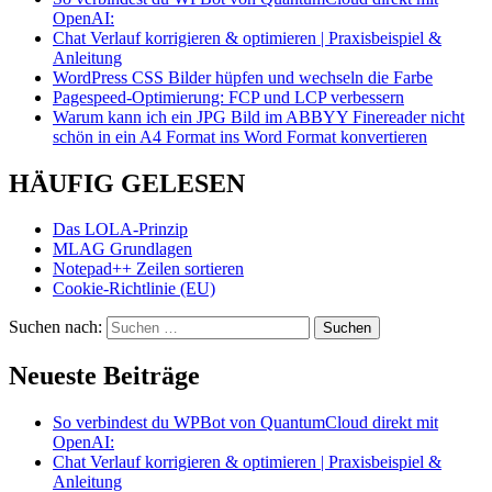
OpenAI:
Chat Verlauf korrigieren & optimieren | Praxisbeispiel &
Anleitung
WordPress CSS Bilder hüpfen und wechseln die Farbe
Pagespeed-Optimierung: FCP und LCP verbessern
Warum kann ich ein JPG Bild im ABBYY Finereader nicht
schön in ein A4 Format ins Word Format konvertieren
HÄUFIG GELESEN
Das LOLA-Prinzip
MLAG Grundlagen
Notepad++ Zeilen sortieren
Cookie-Richtlinie (EU)
Suchen nach:
Neueste Beiträge
So verbindest du WPBot von QuantumCloud direkt mit
OpenAI:
Chat Verlauf korrigieren & optimieren | Praxisbeispiel &
Anleitung