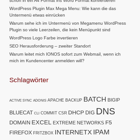
schön in ein A4 Format ins Word Format konvertieren
WordPress Plugin Max Mega Menu: Wie kann die das
Untermenü etwas einrücken
Warum sehe ich im Untermenü von Megamenu WordPress
Plugin so viele Leerzeilen, die kein Menüpunkt sind
WordPress Logo Farbe invertieren
SEO Herausforderung – zweiter Standort
Warum leitet mich IONOS sofort zum Webmail, wenn ich
mich im Kundencenter anmelden will?
Schlagwörter
BATCH
BIGIP
APACHE
BACKUP
ACTIVE SYNC
ADONIS
DNS
DHCP
BLUECAT
DIG
COMMIT
CSR
CLI
EXCEL
F5
DOMAIN
EXTREME NETWORKS
IPAM
INTERNETX
FIREFOX
FRITZBOX