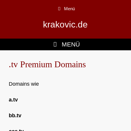
Zum
Menü
Inhalt
springen
krakovic.de
MENÜ
.tv Premium Domains
Domains wie
a.tv
bb.tv