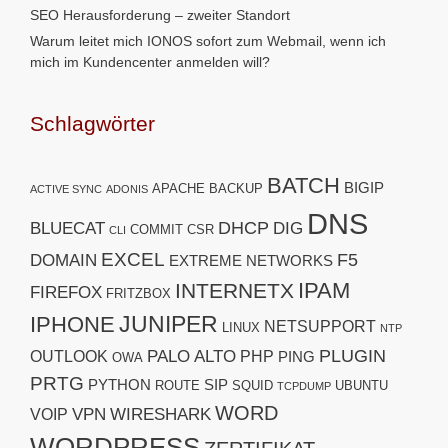
SEO Herausforderung – zweiter Standort
Warum leitet mich IONOS sofort zum Webmail, wenn ich
mich im Kundencenter anmelden will?
Schlagwörter
BATCH
BIGIP
APACHE
BACKUP
ACTIVE SYNC
ADONIS
DNS
DHCP
BLUECAT
DIG
COMMIT
CSR
CLI
EXCEL
F5
DOMAIN
EXTREME NETWORKS
IPAM
INTERNETX
FIREFOX
FRITZBOX
JUNIPER
IPHONE
NETSUPPORT
LINUX
NTP
PLUGIN
PALO ALTO
OUTLOOK
PHP
PING
OWA
PRTG
PYTHON
SIP
ROUTE
SQUID
UBUNTU
TCPDUMP
WORD
VPN
WIRESHARK
VOIP
WORDPRESS