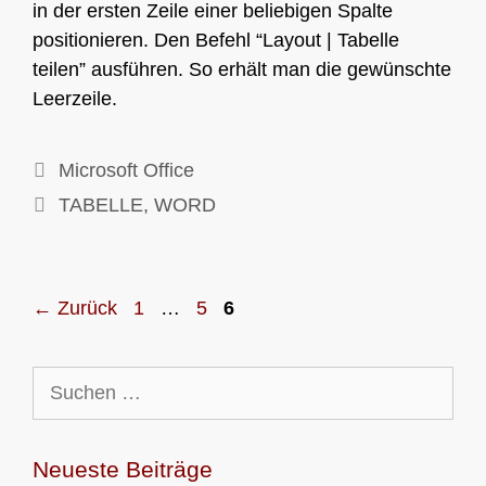
in der ersten Zeile einer beliebigen Spalte
positionieren. Den Befehl “Layout | Tabelle
teilen” ausführen. So erhält man die gewünschte
Leerzeile.
Kategorien
Microsoft Office
Schlagwörter
TABELLE
,
WORD
Seite
Seite
Seite
←
Zurück
1
…
5
6
Suchen
nach:
Neueste Beiträge