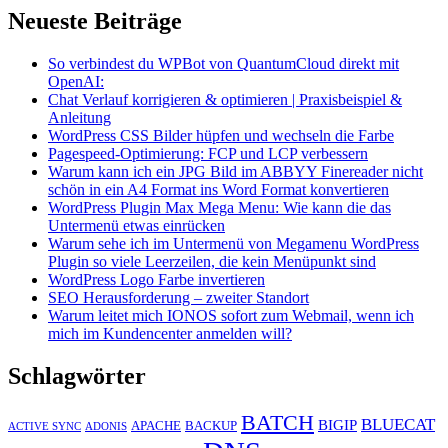
Neueste Beiträge
So verbindest du WPBot von QuantumCloud direkt mit
OpenAI:
Chat Verlauf korrigieren & optimieren | Praxisbeispiel &
Anleitung
WordPress CSS Bilder hüpfen und wechseln die Farbe
Pagespeed-Optimierung: FCP und LCP verbessern
Warum kann ich ein JPG Bild im ABBYY Finereader nicht
schön in ein A4 Format ins Word Format konvertieren
WordPress Plugin Max Mega Menu: Wie kann die das
Untermenü etwas einrücken
Warum sehe ich im Untermenü von Megamenu WordPress
Plugin so viele Leerzeilen, die kein Menüpunkt sind
WordPress Logo Farbe invertieren
SEO Herausforderung – zweiter Standort
Warum leitet mich IONOS sofort zum Webmail, wenn ich
mich im Kundencenter anmelden will?
Schlagwörter
BATCH
BLUECAT
BIGIP
APACHE
BACKUP
ACTIVE SYNC
ADONIS