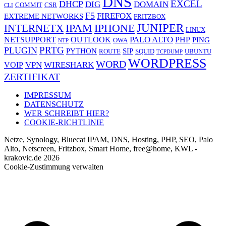
DNS
EXCEL
DHCP
DIG
DOMAIN
COMMIT
CSR
CLI
F5
FIREFOX
EXTREME NETWORKS
FRITZBOX
JUNIPER
IPAM
IPHONE
INTERNETX
LINUX
PALO ALTO
NETSUPPORT
OUTLOOK
PHP
PING
OWA
NTP
PRTG
PLUGIN
PYTHON
SIP
ROUTE
SQUID
UBUNTU
TCPDUMP
WORDPRESS
WORD
VPN
WIRESHARK
VOIP
ZERTIFIKAT
IMPRESSUM
DATENSCHUTZ
WER SCHREIBT HIER?
COOKIE-RICHTLINIE
Netze, Synology, Bluecat IPAM, DNS, Hosting, PHP, SEO, Palo
Alto, Netscreen, Fritzbox, Smart Home, free@home, KWL -
krakovic.de 2026
Cookie-Zustimmung verwalten