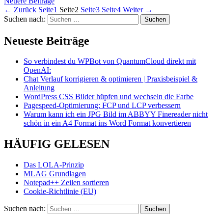
Neuere Beiträge
←
Zurück
Seite
1
Seite
2
Seite
3
Seite
4
Weiter
→
Suchen nach:
Neueste Beiträge
So verbindest du WPBot von QuantumCloud direkt mit
OpenAI:
Chat Verlauf korrigieren & optimieren | Praxisbeispiel &
Anleitung
WordPress CSS Bilder hüpfen und wechseln die Farbe
Pagespeed-Optimierung: FCP und LCP verbessern
Warum kann ich ein JPG Bild im ABBYY Finereader nicht
schön in ein A4 Format ins Word Format konvertieren
HÄUFIG GELESEN
Das LOLA-Prinzip
MLAG Grundlagen
Notepad++ Zeilen sortieren
Cookie-Richtlinie (EU)
Suchen nach: