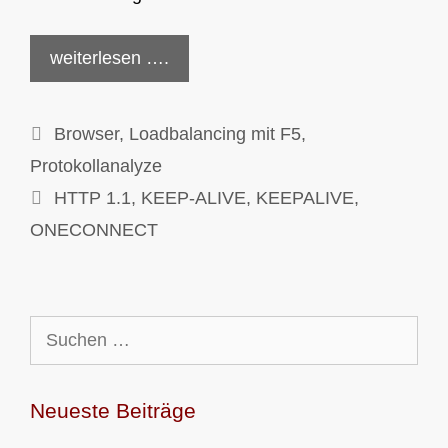
weiterlesen ….
Kategorien
Browser
,
Loadbalancing mit F5
,
Protokollanalyze
Schlagwörter
HTTP 1.1
,
KEEP-ALIVE
,
KEEPALIVE
,
ONECONNECT
Suchen
nach:
Neueste Beiträge