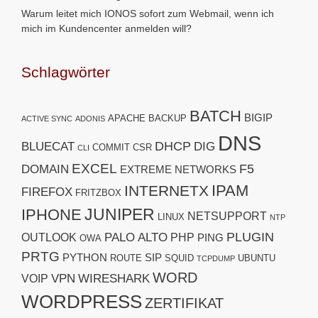
Warum leitet mich IONOS sofort zum Webmail, wenn ich
mich im Kundencenter anmelden will?
Schlagwörter
BATCH
BIGIP
APACHE
BACKUP
ACTIVE SYNC
ADONIS
DNS
DHCP
BLUECAT
DIG
COMMIT
CSR
CLI
EXCEL
F5
DOMAIN
EXTREME NETWORKS
IPAM
INTERNETX
FIREFOX
FRITZBOX
JUNIPER
IPHONE
NETSUPPORT
LINUX
NTP
PLUGIN
PALO ALTO
OUTLOOK
PHP
PING
OWA
PRTG
PYTHON
SIP
ROUTE
SQUID
UBUNTU
TCPDUMP
WORD
VPN
WIRESHARK
VOIP
WORDPRESS
ZERTIFIKAT