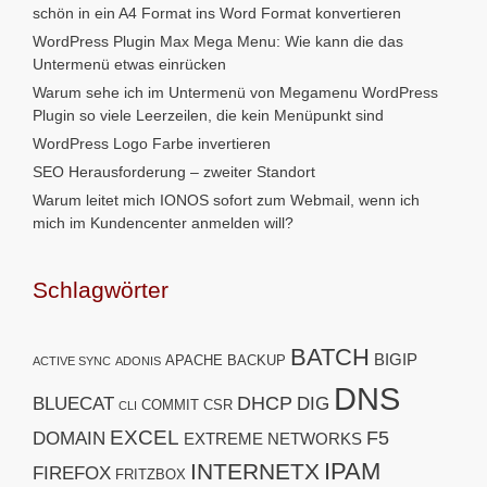
schön in ein A4 Format ins Word Format konvertieren
WordPress Plugin Max Mega Menu: Wie kann die das
Untermenü etwas einrücken
Warum sehe ich im Untermenü von Megamenu WordPress
Plugin so viele Leerzeilen, die kein Menüpunkt sind
WordPress Logo Farbe invertieren
SEO Herausforderung – zweiter Standort
Warum leitet mich IONOS sofort zum Webmail, wenn ich
mich im Kundencenter anmelden will?
Schlagwörter
BATCH
BIGIP
APACHE
BACKUP
ACTIVE SYNC
ADONIS
DNS
DHCP
BLUECAT
DIG
COMMIT
CSR
CLI
EXCEL
F5
DOMAIN
EXTREME NETWORKS
IPAM
INTERNETX
FIREFOX
FRITZBOX