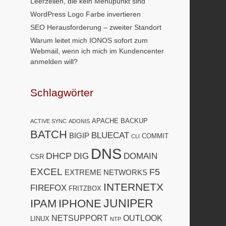
Leerzeilen, die kein Menüpunkt sind
WordPress Logo Farbe invertieren
SEO Herausforderung – zweiter Standort
Warum leitet mich IONOS sofort zum
Webmail, wenn ich mich im Kundencenter
anmelden will?
Schlagwörter
APACHE
BACKUP
ACTIVE SYNC
ADONIS
BATCH
BLUECAT
BIGIP
COMMIT
CLI
DNS
DHCP
DIG
DOMAIN
CSR
EXCEL
F5
EXTREME NETWORKS
INTERNETX
FIREFOX
FRITZBOX
JUNIPER
IPAM
IPHONE
NETSUPPORT
OUTLOOK
LINUX
NTP