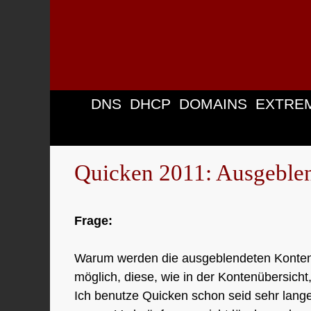
Zum
Inhalt
springen
DNS
DHCP
DOMAINS
EXTRE
Quicken 2011: Ausgeblen
Frage:
Warum werden die ausgeblendeten Konten an
möglich, diese, wie in der Kontenübersich
Ich benutze Quicken schon seid sehr lange