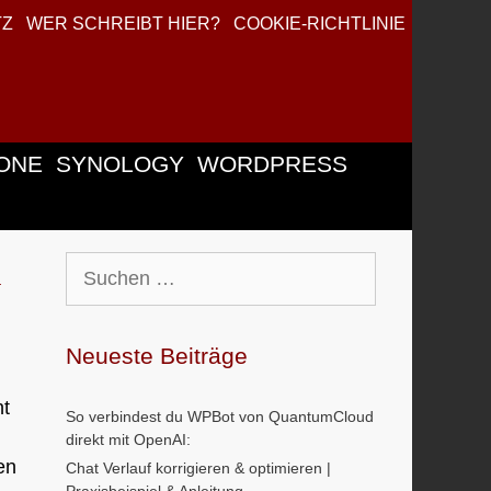
TZ
WER SCHREIBT HIER?
COOKIE-RICHTLINIE
ONE
SYNOLOGY
WORDPRESS
n
Suchen
nach:
Neueste Beiträge
ht
So verbindest du WPBot von QuantumCloud
direkt mit OpenAI:
en
Chat Verlauf korrigieren & optimieren |