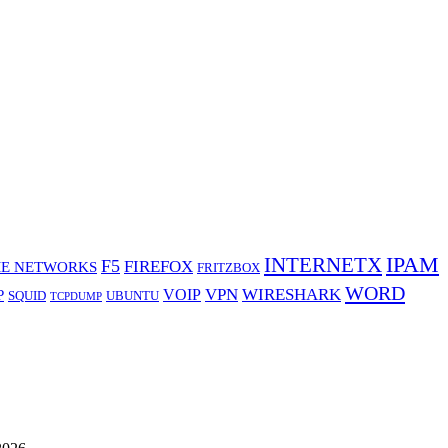
IPAM
INTERNETX
F5
FIREFOX
E NETWORKS
FRITZBOX
WORD
VPN
WIRESHARK
VOIP
P
SQUID
UBUNTU
TCPDUMP