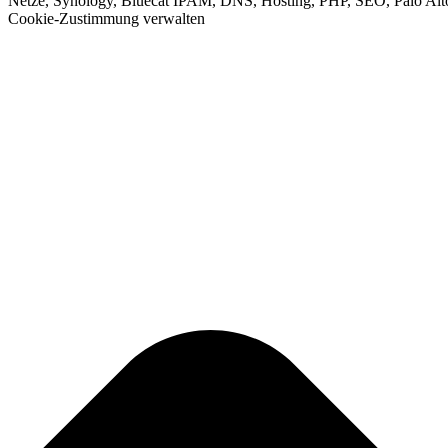
Netze, Synology, Bluecat IPAM, DNS, Hosting, PHP, SEO, Palo Alt
Cookie-Zustimmung verwalten