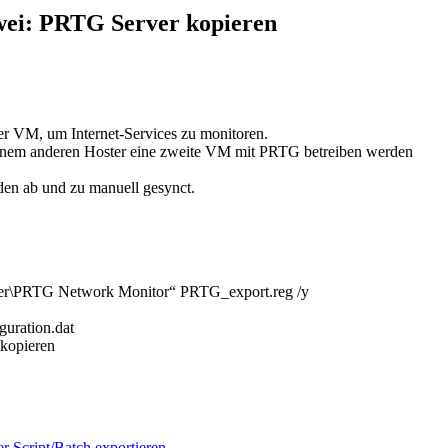
ei: PRTG Server kopieren
iner VM, um Internet-Services zu monitoren.
 einem anderen Hoster eine zweite VM mit PRTG betreiben werden
en ab und zu manuell gesynct.
TG Network Monitor“ PRTG_export.reg /y
uration.dat
 kopieren
 Script/Batch exportieren