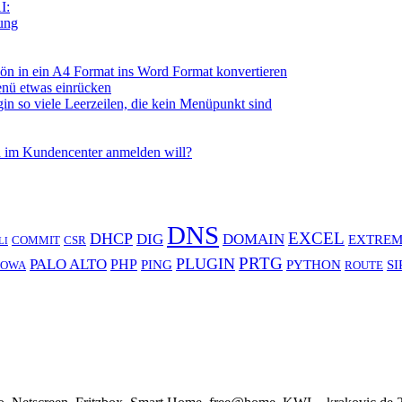
I:
tung
n in ein A4 Format ins Word Format konvertieren
nü etwas einrücken
so viele Leerzeilen, die kein Menüpunkt sind
 im Kundencenter anmelden will?
DNS
EXCEL
DHCP
DIG
DOMAIN
EXTREM
COMMIT
CSR
LI
PRTG
PLUGIN
PALO ALTO
PHP
PING
PYTHON
SI
OWA
ROUTE