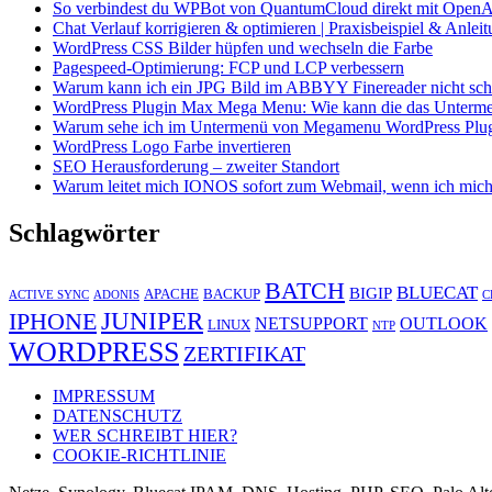
So verbindest du WPBot von QuantumCloud direkt mit OpenA
Chat Verlauf korrigieren & optimieren | Praxisbeispiel & Anlei
WordPress CSS Bilder hüpfen und wechseln die Farbe
Pagespeed-Optimierung: FCP und LCP verbessern
Warum kann ich ein JPG Bild im ABBYY Finereader nicht schö
WordPress Plugin Max Mega Menu: Wie kann die das Unterme
Warum sehe ich im Untermenü von Megamenu WordPress Plugin 
WordPress Logo Farbe invertieren
SEO Herausforderung – zweiter Standort
Warum leitet mich IONOS sofort zum Webmail, wenn ich mich
Schlagwörter
BATCH
BLUECAT
BIGIP
APACHE
BACKUP
ACTIVE SYNC
ADONIS
C
JUNIPER
IPHONE
NETSUPPORT
OUTLOOK
LINUX
NTP
WORDPRESS
ZERTIFIKAT
IMPRESSUM
DATENSCHUTZ
WER SCHREIBT HIER?
COOKIE-RICHTLINIE