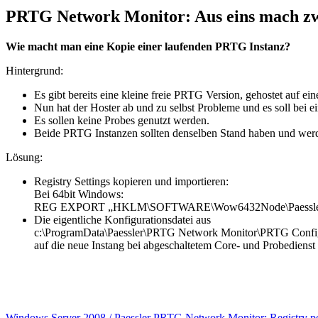
PRTG Network Monitor: Aus eins mach zw
Wie macht man eine Kopie einer laufenden PRTG Instanz?
Hintergrund:
Es gibt bereits eine kleine freie PRTG Version, gehostet auf e
Nun hat der Hoster ab und zu selbst Probleme und es soll bei
Es sollen keine Probes genutzt werden.
Beide PRTG Instanzen sollten denselben Stand haben und werd
Lösung:
Registry Settings kopieren und importieren:
Bei 64bit Windows:
REG EXPORT „HKLM\SOFTWARE\Wow6432Node\Paessler\PR
Die eigentliche Konfigurationsdatei aus
c:\ProgramData\Paessler\PRTG Network Monitor\PRTG Config
auf die neue Instang bei abgeschaltetem Core- und Probedienst
Windows Server 2008 / Paessler PRTG Network Monitor: Registry per