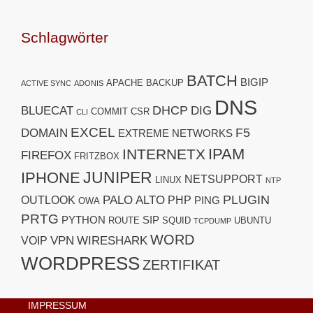
Schlagwörter
BATCH
BIGIP
APACHE
BACKUP
ACTIVE SYNC
ADONIS
DNS
DHCP
BLUECAT
DIG
COMMIT
CSR
CLI
EXCEL
F5
DOMAIN
EXTREME NETWORKS
IPAM
INTERNETX
FIREFOX
FRITZBOX
JUNIPER
IPHONE
NETSUPPORT
LINUX
NTP
PLUGIN
PALO ALTO
OUTLOOK
PHP
PING
OWA
PRTG
PYTHON
SIP
ROUTE
SQUID
UBUNTU
TCPDUMP
WORD
VPN
WIRESHARK
VOIP
WORDPRESS
ZERTIFIKAT
IMPRESSUM