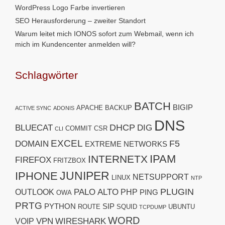
WordPress Logo Farbe invertieren
SEO Herausforderung – zweiter Standort
Warum leitet mich IONOS sofort zum Webmail, wenn ich
mich im Kundencenter anmelden will?
Schlagwörter
BATCH
BIGIP
APACHE
BACKUP
ACTIVE SYNC
ADONIS
DNS
DHCP
BLUECAT
DIG
COMMIT
CSR
CLI
EXCEL
F5
DOMAIN
EXTREME NETWORKS
IPAM
INTERNETX
FIREFOX
FRITZBOX
JUNIPER
IPHONE
NETSUPPORT
LINUX
NTP
PLUGIN
PALO ALTO
OUTLOOK
PHP
PING
OWA
PRTG
PYTHON
SIP
ROUTE
SQUID
UBUNTU
TCPDUMP
WORD
VPN
WIRESHARK
VOIP