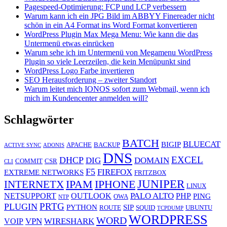
Pagespeed-Optimierung: FCP und LCP verbessern
Warum kann ich ein JPG Bild im ABBYY Finereader nicht
schön in ein A4 Format ins Word Format konvertieren
WordPress Plugin Max Mega Menu: Wie kann die das
Untermenü etwas einrücken
Warum sehe ich im Untermenü von Megamenu WordPress
Plugin so viele Leerzeilen, die kein Menüpunkt sind
WordPress Logo Farbe invertieren
SEO Herausforderung – zweiter Standort
Warum leitet mich IONOS sofort zum Webmail, wenn ich
mich im Kundencenter anmelden will?
Schlagwörter
BATCH
BLUECAT
BIGIP
APACHE
BACKUP
ACTIVE SYNC
ADONIS
DNS
EXCEL
DHCP
DIG
DOMAIN
COMMIT
CSR
CLI
F5
FIREFOX
EXTREME NETWORKS
FRITZBOX
JUNIPER
IPAM
IPHONE
INTERNETX
LINUX
PALO ALTO
NETSUPPORT
OUTLOOK
PHP
PING
OWA
NTP
PRTG
PLUGIN
PYTHON
SIP
ROUTE
SQUID
UBUNTU
TCPDUMP
WORDPRESS
WORD
VPN
WIRESHARK
VOIP