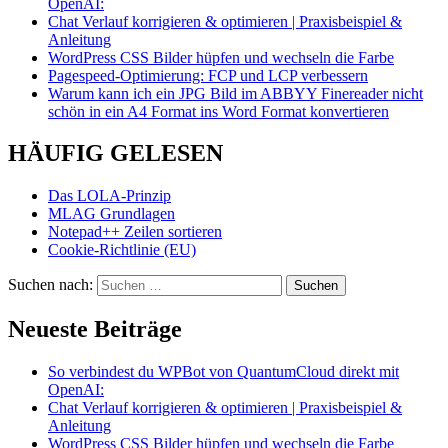
OpenAI:
Chat Verlauf korrigieren & optimieren | Praxisbeispiel &
Anleitung
WordPress CSS Bilder hüpfen und wechseln die Farbe
Pagespeed-Optimierung: FCP und LCP verbessern
Warum kann ich ein JPG Bild im ABBYY Finereader nicht
schön in ein A4 Format ins Word Format konvertieren
HÄUFIG GELESEN
Das LOLA-Prinzip
MLAG Grundlagen
Notepad++ Zeilen sortieren
Cookie-Richtlinie (EU)
Suchen nach:
Neueste Beiträge
So verbindest du WPBot von QuantumCloud direkt mit
OpenAI:
Chat Verlauf korrigieren & optimieren | Praxisbeispiel &
Anleitung
WordPress CSS Bilder hüpfen und wechseln die Farbe